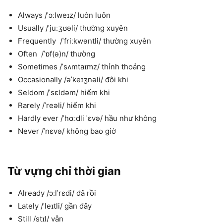
Always /ˈɔːlweɪz/ luôn luôn
Usually /ˈjuːʒʊəli/ thường xuyên
Frequently /ˈfriːkwəntli/ thường xuyên
Often /ˈɒf(ə)n/ thường
Sometimes /ˈsʌmtaɪmz/ thỉnh thoảng
Occasionally /əˈkeɪʒnəli/ đôi khi
Seldom /ˈsɛldəm/ hiếm khi
Rarely /ˈreəli/ hiếm khi
Hardly ever /ˈhɑːdli ˈɛvə/ hầu như không
Never /ˈnɛvə/ không bao giờ
Từ vựng chỉ thời gian
Already /ɔːlˈrɛdi/ đã rồi
Lately /ˈleɪtli/ gần đây
Still /stɪl/ vẫn