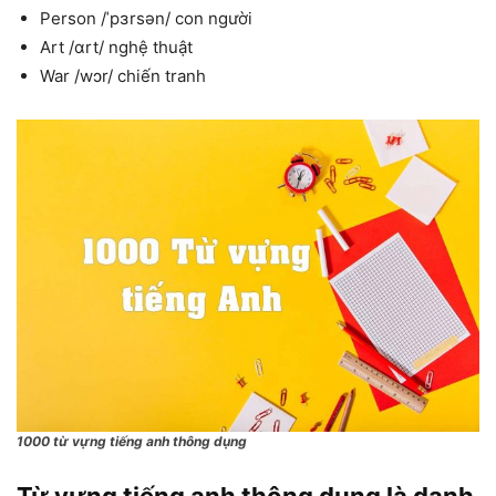
Person /ˈpɜrsən/ con người
Art /ɑrt/ nghệ thuật
War /wɔr/ chiến tranh
1000 từ vựng tiếng anh thông dụng