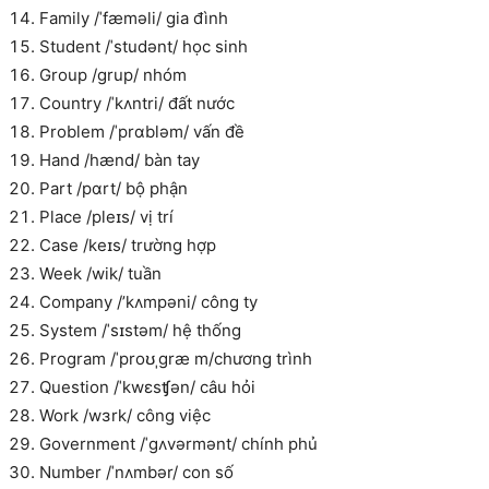
Family /ˈfæməli/ gia đình
Student /ˈstudənt/ học sinh
Group /grup/ nhóm
Country /ˈkʌntri/ đất nước
Problem /ˈprɑbləm/ vấn đề
Hand /hænd/ bàn tay
Part /pɑrt/ bộ phận
Place /pleɪs/ vị trí
Case /keɪs/ trường hợp
Week /wik/ tuần
Company /’kʌmpəni/ công ty
System /ˈsɪstəm/ hệ thống
Program /ˈproʊˌgræ m/chương trình
Question /ˈkwɛsʧən/ câu hỏi
Work /wɜrk/ công việc
Government /ˈgʌvərmənt/ chính phủ
Number /ˈnʌmbər/ con số