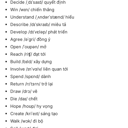
Decide /ˌdɪˈsaɪd/ quyết định
Win /wɪn/ chiến thắng
Understand /ˌʌndərˈstænd/ hiểu
Describe /dɪˈskraɪb/ miêu tả
Develop /dɪˈvɛləp/ phát triển
Agree /əˈgri/ đồng ý
Open /ˈoʊpən/ mở
Reach /riʧ/ đạt tới
Build /bɪld/ xây dựng
Involve /ɪnˈvɑlv/ liên quan tới
Spend /spɛnd/ dành
Return /rɪˈtɜrn/ trở lại
Draw /drɔ/ vẽ
Die /daɪ/ chết
Hope /hoʊp/ hy vọng
Create /kriˈeɪt/ sáng tạo
Walk /wɔk/ đi bộ