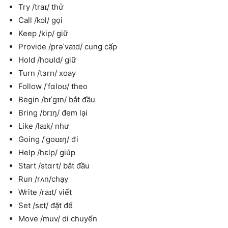
Try /traɪ/ thử
Call /kɔl/ gọi
Keep /kip/ giữ
Provide /prəˈvaɪd/ cung cấp
Hold /hoʊld/ giữ
Turn /tɜrn/ xoay
Follow /ˈfɑloʊ/ theo
Begin /bɪˈgɪn/ bắt đầu
Bring /brɪŋ/ đem lại
Like /laɪk/ như
Going /ˈgoʊɪŋ/ đi
Help /hɛlp/ giúp
Start /stɑrt/ bắt đầu
Run /rʌn/chạy
Write /raɪt/ viết
Set /sɛt/ đặt để
Move /muv/ di chuyển