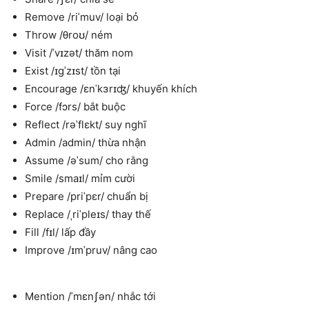
Remove /riˈmuv/ loại bỏ
Throw /θroʊ/ ném
Visit /ˈvɪzət/ thăm nom
Exist /ɪgˈzɪst/ tồn tại
Encourage /ɛnˈkɜrɪʤ/ khuyến khích
Force /fɔrs/ bắt buộc
Reflect /rəˈflɛkt/ suy nghĩ
Admin /admin/ thừa nhận
Assume /əˈsum/ cho rằng
Smile /smaɪl/ mỉm cười
Prepare /priˈpɛr/ chuẩn bị
Replace /ˌriˈpleɪs/ thay thế
Fill /fɪl/ lấp đầy
Improve /ɪmˈpruv/ nâng cao
Mention /ˈmɛnʃən/ nhắc tới