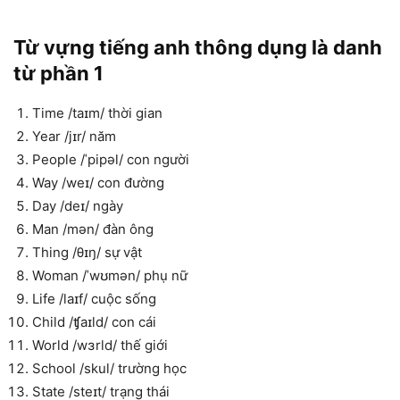
Từ vựng tiếng anh thông dụng là danh
từ phần 1
Time /taɪm/ thời gian
Year /jɪr/ năm
People /ˈpipəl/ con người
Way /weɪ/ con đường
Day /deɪ/ ngày
Man /mən/ đàn ông
Thing /θɪŋ/ sự vật
Woman /ˈwʊmən/ phụ nữ
Life /laɪf/ cuộc sống
Child /ʧaɪld/ con cái
World /wɜrld/ thế giới
School /skul/ trường học
State /steɪt/ trạng thái