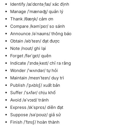
Identify /aɪˈdɛntəˌfaɪ/ xác định
Manage /ˈmænəʤ/ quản lý
Thank /θæŋk/ cảm ơn
Compare /kəmˈpɛr/ so sánh
Announce /əˈnaʊns/ thông báo
Obtain /əbˈteɪn/ đạt được
Note /noʊt/ ghi lại
Forget /fərˈgɛt/ quên
Indicate /ˈɪndəˌkeɪt/ chỉ ra rằng
Wonder /ˈwʌndər/ tự hỏi
Maintain /meɪnˈteɪn/ duy trì
Publish /ˈpʌblɪʃ/ xuất bản
Suffer /ˈsʌfər/ chịu khổ
Avoid /əˈvɔɪd/ tránh
Express /ɪkˈsprɛs/ diễn đạt
Suppose /səˈpoʊz/ giả sử
Finish /ˈfɪnɪʃ/ hoàn thành