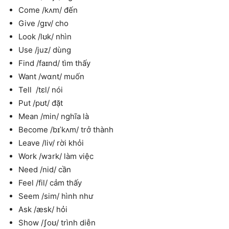
Come /kʌm/ đến
Give /gɪv/ cho
Look /lʊk/ nhìn
Use /juz/ dùng
Find /faɪnd/ tìm thấy
Want /wɑnt/ muốn
Tell /tɛl/ nói
Put /pʊt/ đặt
Mean /min/ nghĩa là
Become /bɪˈkʌm/ trở thành
Leave /liv/ rời khỏi
Work /wɜrk/ làm việc
Need /nid/ cần
Feel /fil/ cảm thấy
Seem /sim/ hình như
Ask /æsk/ hỏi
Show /ʃoʊ/ trình diễn