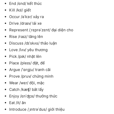
End /ɛnd/ kết thúc
Kill /kɪl/ giết
Occur /əˈkɜr/ xảy ra
Drive /draɪv/ lái xe
Represent /ˌrɛprəˈzɛnt/ đại diện cho
Rise /raɪz/ tăng lên
Discuss /dɪˈskʌs/ thảo luận
Love /lʌv/ yêu thương
Pick /pɪk/ nhặt lên
Place /pleɪs/ đặt, để
Argue /ˈɑrgju/ tranh cãi
Prove /pruv/ chứng minh
Wear /wɛr/ đội, mặc
Catch /kæʧ/ bắt lấy
Enjoy /ɛnˈʤɔɪ/ thưởng thức
Eat /it/ ăn
Introduce /ˌɪntrəˈdus/ giới thiệu