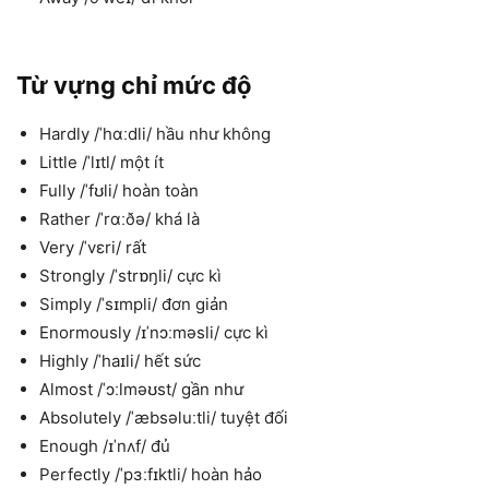
Từ vựng chỉ mức độ
Hardly /ˈhɑːdli/ hầu như không
Little /ˈlɪtl/ một ít
Fully /ˈfʊli/ hoàn toàn
Rather /ˈrɑːðə/ khá là
Very /ˈvɛri/ rất
Strongly /ˈstrɒŋli/ cực kì
Simply /ˈsɪmpli/ đơn giản
Enormously /ɪˈnɔːməsli/ cực kì
Highly /ˈhaɪli/ hết sức
Almost /ˈɔːlməʊst/ gần như
Absolutely /ˈæbsəluːtli/ tuyệt đối
Enough /ɪˈnʌf/ đủ
Perfectly /ˈpɜːfɪktli/ hoàn hảo