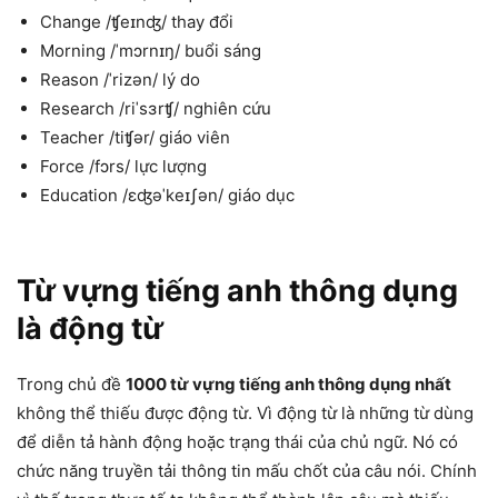
Change /ʧeɪnʤ/ thay đổi
Morning /ˈmɔrnɪŋ/ buổi sáng
Reason /ˈrizən/ lý do
Research /riˈsɜrʧ/ nghiên cứu
Teacher /tiʧər/ giáo viên
Force /fɔrs/ lực lượng
Education /ɛʤəˈkeɪʃən/ giáo dục
Từ vựng tiếng anh thông dụng
là động từ
Trong chủ đề
1000 từ vựng tiếng anh thông dụng nhất
không thể thiếu được động từ. Vì động từ là những từ dùng
để diễn tả hành động hoặc trạng thái của chủ ngữ. Nó có
chức năng truyền tải thông tin mấu chốt của câu nói. Chính