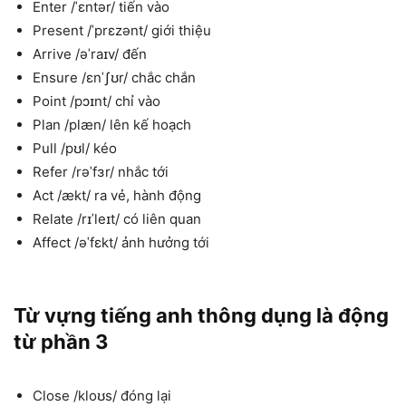
Enter /ˈɛntər/ tiến vào
Present /ˈprɛzənt/ giới thiệu
Arrive /əˈraɪv/ đến
Ensure /ɛnˈʃʊr/ chắc chắn
Point /pɔɪnt/ chỉ vào
Plan /plæn/ lên kế hoạch
Pull /pʊl/ kéo
Refer /rəˈfɜr/ nhắc tới
Act /ækt/ ra vẻ, hành động
Relate /rɪˈleɪt/ có liên quan
Affect /əˈfɛkt/ ảnh hưởng tới
Từ vựng tiếng anh thông dụng là động
từ phần 3
Close /kloʊs/ đóng lại