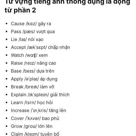
Từ vựng tiếng anh thông dụng là động
từ phần 2
Cause /kɑz/ gây ra
Pass /pæs/ vượt qua
Lie /laɪ/ nói xạo
Accept /ækˈsɛpt/ chấp nhận
Watch /wɑʧ/ xem
Raise /reɪz/ nâng cao
Base /beɪs/ dựa trên
Apply /əˈplaɪ/ áp dụng
Break /breɪk/ làm vỡ
Explain /ɪkˈspleɪn/ giải thích
Learn /lɜrn/ học hỏi
Increase /ˈɪnˌkris/ tăng lên
Cover /ˈkʌvər/ bao phủ
Grow /groʊ/ lớn lên
Claim /kleɪm/ tuyên bố