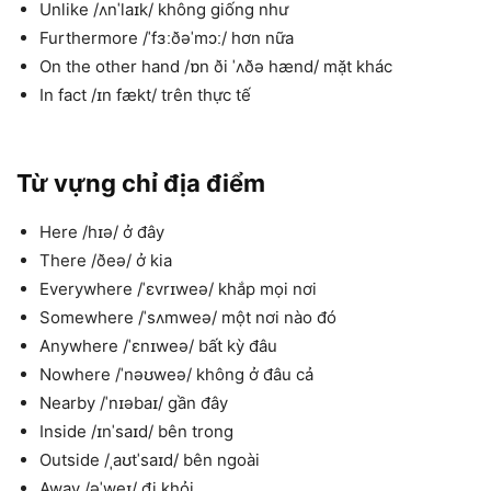
Unlike /ʌnˈlaɪk/ không giống như
Furthermore /ˈfɜːðəˈmɔː/ hơn nữa
On the other hand /ɒn ði ˈʌðə hænd/ mặt khác
In fact /ɪn fækt/ trên thực tế
Từ vựng chỉ địa điểm
Here /hɪə/ ở đây
There /ðeə/ ở kia
Everywhere /ˈɛvrɪweə/ khắp mọi nơi
Somewhere /ˈsʌmweə/ một nơi nào đó
Anywhere /ˈɛnɪweə/ bất kỳ đâu
Nowhere /ˈnəʊweə/ không ở đâu cả
Nearby /ˈnɪəbaɪ/ gần đây
Inside /ɪnˈsaɪd/ bên trong
Outside /ˌaʊtˈsaɪd/ bên ngoài
Away /əˈweɪ/ đi khỏi