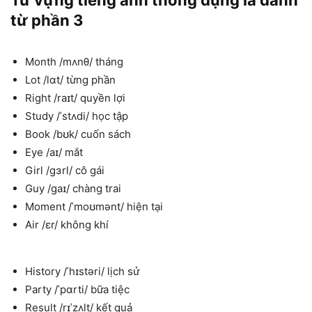
Từ vựng tiếng anh thông dụng là danh
từ phần 3
Month /mʌnθ/ tháng
Lot /lɑt/ từng phần
Right /raɪt/ quyền lợi
Study /ˈstʌdi/ học tập
Book /bʊk/ cuốn sách
Eye /aɪ/ mắt
Girl /gɜrl/ cô gái
Guy /gaɪ/ chàng trai
Moment /ˈmoʊmənt/ hiện tại
Air /ɛr/ không khí
History /ˈhɪstəri/ lịch sử
Party /ˈpɑrti/ bữa tiệc
Result /rɪˈzʌlt/ kết quả