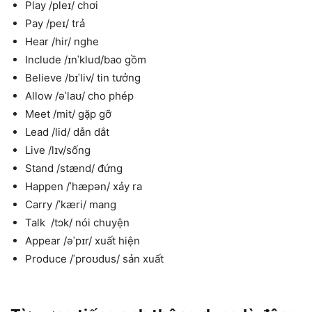
Play /pleɪ/ chơi
Pay /peɪ/ trả
Hear /hir/ nghe
Include /ɪnˈklud/bao gồm
Believe /bɪˈliv/ tin tưởng
Allow /əˈlaʊ/ cho phép
Meet /mit/ gặp gỡ
Lead /lid/ dẫn dắt
Live /lɪv/sống
Stand /stænd/ đứng
Happen /ˈhæpən/ xảy ra
Carry /ˈkæri/ mang
Talk /tɔk/ nói chuyện
Appear /əˈpɪr/ xuất hiện
Produce /ˈproʊdus/ sản xuất