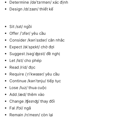
Determine /dəˈtɜrmən/ xác định
Design /dɪˈzaɪn/ thiết kế
Sit /sɪt/ ngồi
Offer /ˈɔfər/ yêu cầu
Consider /kənˈsɪdər/ cân nhắc
Expect /ɪkˈspɛkt/ chờ đợi
Suggest /səgˈʤɛst/ đề nghị
Let /lɛt/ cho phép
Read /rid/ đọc
Require /ˌriˈkwaɪər/ yêu cầu
Continue /kənˈtɪnju/ tiếp tục
Lose /luz/ thua cuộc
Add /æd/ thêm vào
Change /ʧeɪnʤ/ thay đổi
Fal /fɔl/ ngã
Remain /rɪˈmeɪn/ còn lại