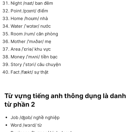
Night /naɪt/ ban đêm
Point /pɔɪnt/ điểm
Home /hoʊm/ nhà
Water /ˈwɔtər/ nước
Room /rum/ căn phòng
Mother /’mʌðər/ mẹ
Area /ˈɛriə/ khu vực
Money /ˈmʌni/ tiền bạc
Story /ˈstɔri/ câu chuyện
Fact /fækt/ sự thật
Từ vựng tiếng anh thông dụng là danh
từ phần 2
Job /ʤɑb/ nghề nghiệp
Word /wɜrd/ từ