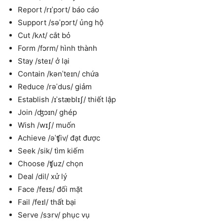
Report /rɪˈpɔrt/ báo cáo
Support /səˈpɔrt/ ủng hộ
Cut /kʌt/ cắt bỏ
Form /fɔrm/ hình thành
Stay /steɪ/ ở lại
Contain /kənˈteɪn/ chứa
Reduce /rəˈdus/ giảm
Establish /ɪˈstæblɪʃ/ thiết lập
Join /ʤɔɪn/ ghép
Wish /wɪʃ/ muốn
Achieve /əˈʧiv/ đạt được
Seek /sik/ tìm kiếm
Choose /ʧuz/ chọn
Deal /dil/ xử lý
Face /feɪs/ đối mặt
Fail /feɪl/ thất bại
Serve /sɜrv/ phục vụ