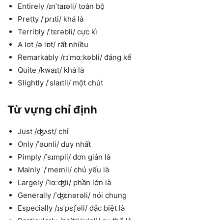
Entirely /ɪnˈtaɪəli/ toàn bộ
Pretty /ˈprɪti/ khá là
Terribly /ˈtɛrəbli/ cực kì
A lot /ə lɒt/ rất nhiều
Remarkably /rɪˈmɑːkəbli/ đáng kể
Quite /kwaɪt/ khá là
Slightly /ˈslaɪtli/ một chút
Từ vựng chỉ định
Just /ʤʌst/ chỉ
Only /ˈəʊnli/ duy nhất
Pimply /ˈsɪmpli/ đơn giản là
Mainly ˈ/ˈmeɪnli/ chủ yếu là
Largely /ˈlɑːʤli/ phần lớn là
Generally /ˈʤɛnərəli/ nói chung
Especially /ɪsˈpɛʃəli/ đặc biệt là