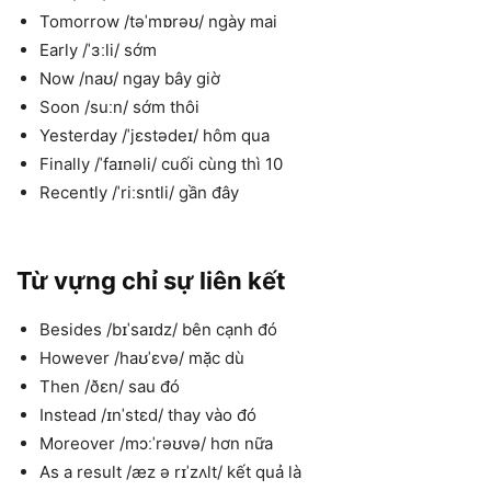
Tomorrow /təˈmɒrəʊ/ ngày mai
Early /ˈɜːli/ sớm
Now /naʊ/ ngay bây giờ
Soon /suːn/ sớm thôi
Yesterday /ˈjɛstədeɪ/ hôm qua
Finally /ˈfaɪnəli/ cuối cùng thì 10
Recently /ˈriːsntli/ gần đây
Từ vựng chỉ sự liên kết
Besides /bɪˈsaɪdz/ bên cạnh đó
However /haʊˈɛvə/ mặc dù
Then /ðɛn/ sau đó
Instead /ɪnˈstɛd/ thay vào đó
Moreover /mɔːˈrəʊvə/ hơn nữa
As a result /æz ə rɪˈzʌlt/ kết quả là