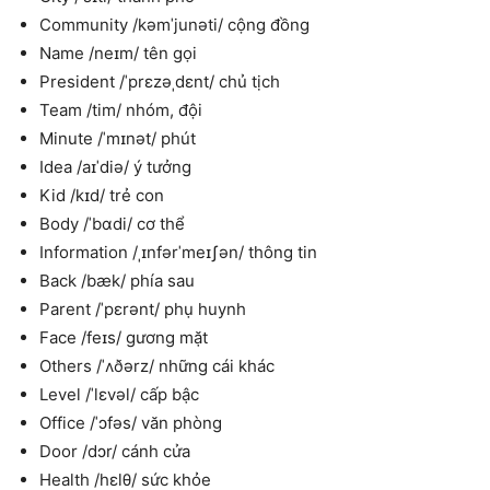
Community /kəmˈjunəti/ cộng đồng
Name /neɪm/ tên gọi
President /ˈprɛzəˌdɛnt/ chủ tịch
Team /tim/ nhóm, đội
Minute /ˈmɪnət/ phút
Idea /aɪˈdiə/ ý tưởng
Kid /kɪd/ trẻ con
Body /ˈbɑdi/ cơ thể
Information /ˌɪnfərˈmeɪʃən/ thông tin
Back /bæk/ phía sau
Parent /ˈpɛrənt/ phụ huynh
Face /feɪs/ gương mặt
Others /ˈʌðərz/ những cái khác
Level /ˈlɛvəl/ cấp bậc
Office /ˈɔfəs/ văn phòng
Door /dɔr/ cánh cửa
Health /hɛlθ/ sức khỏe