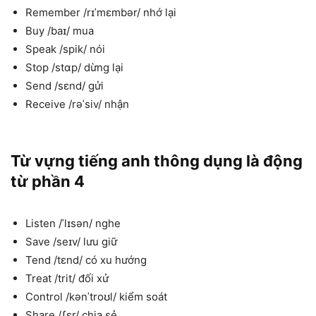
Remember /rɪˈmɛmbər/ nhớ lại
Buy /baɪ/ mua
Speak /spik/ nói
Stop /stɑp/ dừng lại
Send /sɛnd/ gửi
Receive /rəˈsiv/ nhận
Từ vựng tiếng anh thông dụng là động
từ phần 4
Listen /ˈlɪsən/ nghe
Save /seɪv/ lưu giữ
Tend /tɛnd/ có xu hướng
Treat /trit/ đối xử
Control /kənˈtroʊl/ kiểm soát
Share /ʃɛr/ chia sẻ