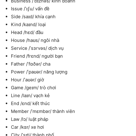
Business /ˈbɪznəs/ kinh doanh
Issue /ˈɪʃu/ vấn đề
Side /saɪd/ khía cạnh
Kind /kaɪnd/ loại
Head /hɛd/ đầu
House /haʊs/ ngôi nhà
Service /ˈsɜrvəs/ dịch vụ
Friend /frɛnd/ người bạn
Father /ˈfɑðər/ cha
Power /ˈpaʊər/ năng lượng
Hour /ˈaʊər/ giờ
Game /geɪm/ trò chơi
Line /laɪn/ vạch kẻ
End /ɛnd/ kết thúc
Member /ˈmɛmbər/ thành viên
Law /lɔ/ luật pháp
Car /kɑr/ xe hơi
City /ˈsɪti/ thành phố