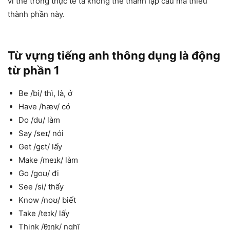
vì thế trong thực tế ta không thể thành lập câu mà thiếu
thành phần này.
Từ vựng tiếng anh thông dụng là động
từ phần 1
Be /bi/ thì, là, ở
Have /hæv/ có
Do /du/ làm
Say /seɪ/ nói
Get /gɛt/ lấy
Make /meɪk/ làm
Go /goʊ/ đi
See /si/ thấy
Know /noʊ/ biết
Take /teɪk/ lấy
Think /θɪŋk/ nghĩ