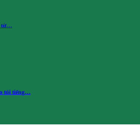
g từ…
 tỏi tiếng…