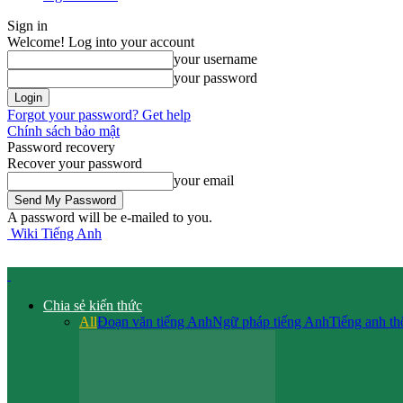
Sign in
Welcome! Log into your account
your username
your password
Forgot your password? Get help
Chính sách bảo mật
Password recovery
Recover your password
your email
A password will be e-mailed to you.
Wiki Tiếng Anh
Chia sẻ kiến thức
All
Đoạn văn tiếng Anh
Ngữ pháp tiếng Anh
Tiếng anh t