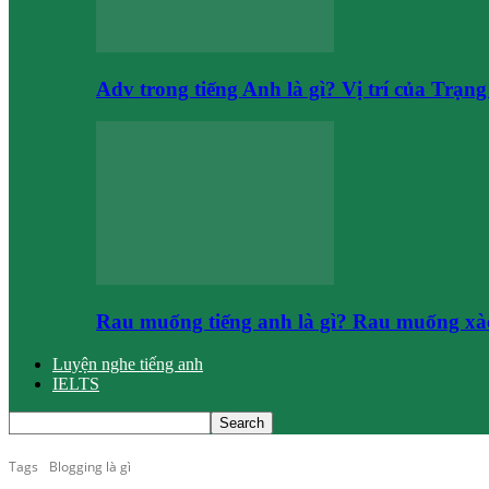
Adv trong tiếng Anh là gì? Vị trí của Trạn
Rau muống tiếng anh là gì? Rau muống xào
Luyện nghe tiếng anh
IELTS
Tags
Blogging là gì