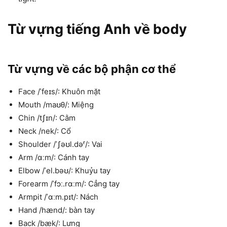
Từ vựng tiếng Anh về body
Từ vựng về các bộ phận cơ thể
Face /ˈfeɪs/: Khuôn mặt
Mouth /maʊθ/: Miệng
Chin /tʃɪn/: Cằm
Neck /nek/: Cổ
Shoulder /ˈʃəʊl.dəʳ/: Vai
Arm /ɑːm/: Cánh tay
Elbow /ˈel.bəʊ/: Khuỷu tay
Forearm /ˈfɔː.rɑːm/: Cẳng tay
Armpit /ˈɑːm.pɪt/: Nách
Hand /hænd/: bàn tay
Back /bæk/: Lưng