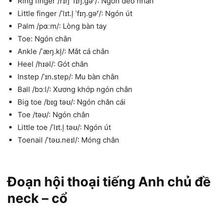
Ring finger /rɪŋ ˈfɪŋ.gəʳ/: Ngón đeo nhẫn
Little finger /ˈlɪt.ļ ˈfɪŋ.gəʳ/: Ngón út
Palm /pɑːm/: Lòng bàn tay
Toe: Ngón chân
Ankle /ˈæŋ.kļ/: Mắt cá chân
Heel /hɪəl/: Gót chân
Instep /ˈɪn.step/: Mu bàn chân
Ball /bɔːl/: Xương khớp ngón chân
Big toe /bɪg təʊ/: Ngón chân cái
Toe /təʊ/: Ngón chân
Little toe /ˈlɪt.ļ təʊ/: Ngón út
Toenail /ˈtəʊ.neɪl/: Móng chân
Đoạn hội thoại tiếng Anh chủ đề
neck – cổ