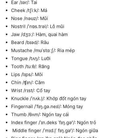
Ear /ɪər/: Tai
Cheek /tʃiːk/: Má
Nose /nəʊz/: Mũi
Nostril /ˈnɒs.trəl/: Lỗ mũi
Jaw /dʒɔː/: Hàm, quai hàm
Beard /bɪəd/: Râu
Mustache /mʊˈstɑːʃ/: Ria mép
Tongue /tʌŋ/: Lưỡi
Tooth /tuːθ/: Răng
Lips /lɪps/: Môi
Chin /ʧɪn/: Cằm
Wrist /rɪst/: Cổ tay
Knuckle /ˈnʌk.ļ/: Khớp đốt ngón tay
Fingernail /ˈfɪŋ.gə.neɪl/: Móng tay
Thumb /θʌm/: Ngón tay cái
Index finger /ˈɪn.deks ˈfɪŋ.gəʳ/: Ngón trỏ
Middle finger /ˈmɪd.ļˈ fɪŋ.gəʳ/: Ngón giữa