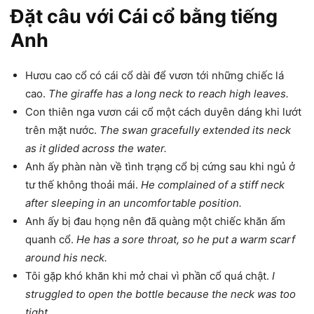
Đặt câu với Cái cổ bằng tiếng
Anh
Hươu cao cổ có cái cổ dài để vươn tới những chiếc lá
cao.
The giraffe has a long neck to reach high leaves.
Con thiên nga vươn cái cổ một cách duyên dáng khi lướt
trên mặt nước.
The swan gracefully extended its neck
as it glided across the water.
Anh ấy phàn nàn về tình trạng cổ bị cứng sau khi ngủ ở
tư thế không thoải mái.
He complained of a stiff neck
after sleeping in an uncomfortable position.
Anh ấy bị đau họng nên đã quàng một chiếc khăn ấm
quanh cổ.
He has a sore throat, so he put a warm scarf
around his neck.
Tôi gặp khó khăn khi mở chai vì phần cổ quá chật.
I
struggled to open the bottle because the neck was too
tight.