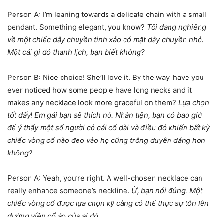
Person A: I’m leaning towards a delicate chain with a small
pendant. Something elegant, you know?
Tôi đang nghiêng
về một chiếc dây chuyền tinh xảo có mặt dây chuyền nhỏ.
Một cái gì đó thanh lịch, bạn biết không?
Person B: Nice choice! She’ll love it. By the way, have you
ever noticed how some people have long necks and it
makes any necklace look more graceful on them?
Lựa chọn
tốt đấy! Em gái bạn sẽ thích nó. Nhân tiện, bạn có bao giờ
để ý thấy một số người có cái cổ dài và điều đó khiến bất kỳ
chiếc vòng cổ nào đeo vào họ cũng trông duyên dáng hơn
không?
Person A: Yeah, you’re right. A well-chosen necklace can
really enhance someone’s neckline.
Ừ, bạn nói đúng. Một
chiếc vòng cổ được lựa chọn kỹ càng có thể thực sự tôn lên
đường viền cổ áo của ai đó.