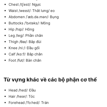
Chest /tʃest/: Ngực
Waist /weɪst/: Thắt lưng/ eo
Abdomen /ˈæb.də.mən/: Bụng
Buttocks /’bʌtəks/: Mông
Hip /hɪp/: Hông
Leg /leg/: Phần chân
Thigh /θaɪ/: Bắp đùi
Knee /niː/: Đầu gối
Calf /kɑːf/: Bắp chân
Foot /fʊt/: Bàn chân
Từ vựng khác về các bộ phận cơ thể
Head /hed/: Đầu
Hair /heər/: Tóc
Forehead /ˈfɔːhed/: Trán