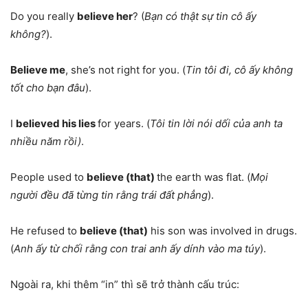
Do you really
believe her
? (
Bạn có thật sự tin cô ấy
không?
).
Believe me
, she’s not right for you. (
Tin tôi đi, cô ấy không
tốt cho bạn đâu
).
I
believed his lies
for years. (
Tôi tin lời nói dối của anh ta
nhiều năm rồi)
.
People used to
believe (that)
the earth was flat. (
Mọi
người đều đã từng tin rằng trái đất phẳng
).
He refused to
believe (that)
his son was involved in drugs.
(
Anh ấy từ chối rằng con trai anh ấy dính vào ma túy
).
Ngoài ra, khi thêm “in” thì sẽ trở thành cấu trúc: