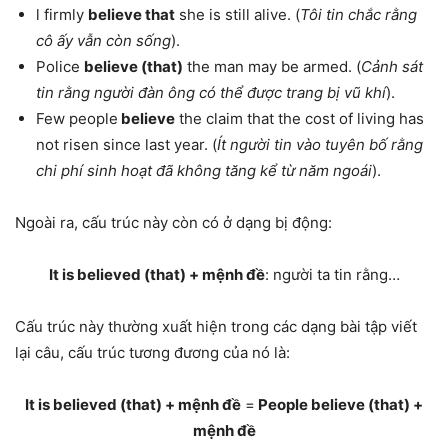
l firmly
believe that
she is still alive. (
Tôi tin chắc rằng
cô ấy vẫn còn sống
).
Police
believe (that)
the man may be armed. (
Cảnh sát
tin rằng người đàn ông có thể được trang bị vũ khí
).
Few people
believe
the claim that the cost of living has
not risen since last year. (
Ít người tin vào tuyên bố rằng
chi phí sinh hoạt đã không tăng kể từ năm ngoái
).
Ngoài ra, cấu trúc này còn có ở dạng bị động:
It is believed (that) + mệnh đề
: người ta tin rằng…
Cấu trúc này thường xuất hiện trong các dạng bài tập viết
lại câu, cấu trúc tương đương của nó là:
It is believed (that) + mệnh đề
=
People believe (that) +
mệnh đề