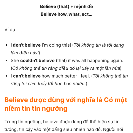
Believe (that) + mệnh đề
Believe how, what, ect…
Ví dụ
I
don’t believe
I’m doing this! (
Tôi không tin là tôi đang
làm điều này!
).
She
couldn’t believe
(that) it was all happening again.
(
Cô không thể tin rằng điều đó lại xảy ra một lần nữa
).
I
can’t believe
how much better I feel. (
Tôi không thể tin
rằng tôi cảm thấy tốt hơn bao nhiêu
.).
Believe được dùng với nghĩa là
Có một
niềm tin tín ngưỡng
Trong tín ngưỡng, believe được dùng để thể hiện sự tin
tưởng, tin cậy vào một đấng siêu nhiên nào đó. Người nói