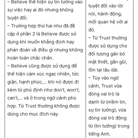
– Believe thể hiện sự tin tưởng vào
tuyệt đối vào lời
sự việc hay ai đó nhưng không
nói, hành động,
tuyệt đối.
mối quan hệ với ai
– Trường hợp thứ hai như đã đề
đó.
cập ở phần 2 là Believe được sử
– Từ Trust thường
dụng khi muốn khẳng định hay
được sử dụng cho
phán đoán về điều gì nhưng không
đối tượng gắn bó
hoàn toàn chắc chắn.
mật thiết, gần gũi,
– Believe cũng được sử dụng để
tồn tại lâu dài.
thể hiện cảm xúc ngạc nhiên, tức
– Tùy vào ngữ
giận, hạnh phúc,… khi nó được đi
cảnh, Trust vừa
kèm từ phủ định như don’t, won’t,
đóng vai trò là
can’t,… và ở trong ngữ cảnh phù
danh từ (niềm tin,
hợp. Từ Trust thường không được
sự tin tưởng), vừa
dùng cho mục đích này.
đóng vai trò động
từ (tin tưởng) trong
tiếng Anh.