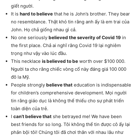
giết người.
It is
hard to believe
that he is John’s brother. They bear
no resemblance. Thật khó tin rằng anh ấy là em trai của
John. Họ chả giống nhau gì cả.
No one seriously
believed the severity of Covid 19
in
the first place. Chả ai nghĩ rằng Covid 19 lại nghiêm
trọng như vậy vào lúc đầu.
This necklace
is believed to be
worth over $100 000.
Người ta cho rằng chiếc vòng cổ này đáng giá 100 000
đô la Mỹ.
People strongly
believe that
education is indispensable
for children’s comprehensive development. Mọi người
tin rằng giáo dục là không thể thiếu cho sự phát triển
toàn diện của trẻ.
I
can’t believe that
she betrayed me! We have been
best friends for so long. Tôi không thể tin được cô ấy lại
phản bội tôi! Chúng tôi đã chơi thân với nhau lâu như