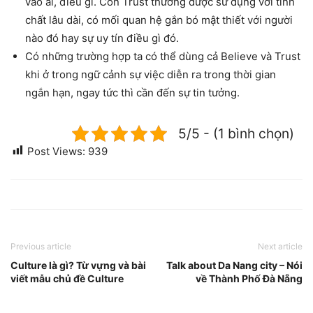
vào ai, điều gì. Còn Trust thường được sử dụng với tính
chất lâu dài, có mối quan hệ gắn bó mật thiết với người
nào đó hay sự uy tín điều gì đó.
Có những trường hợp ta có thể dùng cả Believe và Trust
khi ở trong ngữ cảnh sự việc diễn ra trong thời gian
ngắn hạn, ngay tức thì cần đến sự tin tưởng.
5/5 - (1 bình chọn)
Post Views:
939
Previous article
Next article
Culture là gì? Từ vựng và bài
Talk about Da Nang city – Nói
viết mẫu chủ đề Culture
về Thành Phố Đà Nẵng