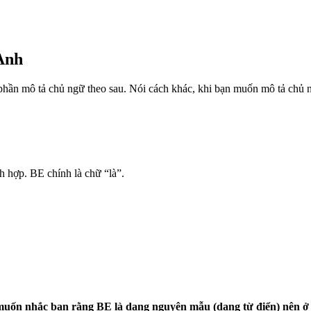
Anh
phần mô tả chủ ngữ theo sau. Nói cách khác, khi bạn muốn mô tả chủ n
h hợp. BE chính là chữ “là”.
uốn nhắc bạn rằng BE là dạng nguyên mẫu (dạng từ điển) nên ở 