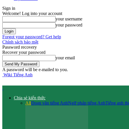
Sign in
Welcome! Log into your account
your username
your password
Forgot your password? Get help
Chính sách bảo mật
Password recovery
Recover your password
your email
A password will be e-mailed to you.
Wiki Tiếng Anh
Chia sẻ kiến thức
All
Đoạn văn tiếng Anh
Ngữ pháp tiếng Anh
Tiếng anh t