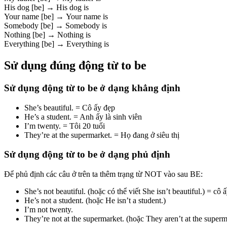
His dog [be] → His dog is
Your name [be] → Your name is
Somebody [be] → Somebody is
Nothing [be] → Nothing is
Everything [be] → Everything is
Sử dụng đúng động từ to be
Sử dụng động từ to be ở dạng khẳng định
She’s beautiful. = Cô ấy đẹp
He’s a student. = Anh ấy là sinh viên
I’m twenty. = Tôi 20 tuổi
They’re at the supermarket. = Họ đang ở siêu thị
Sử dụng động từ to be ở dạng phủ định
Để phủ định các câu ở trên ta thêm trạng từ NOT vào sau BE:
She’s not beautiful. (hoặc có thể viết She isn’t beautiful.) = cô
He’s not a student. (hoặc He isn’t a student.)
I’m not twenty.
They’re not at the supermarket. (hoặc They aren’t at the superm