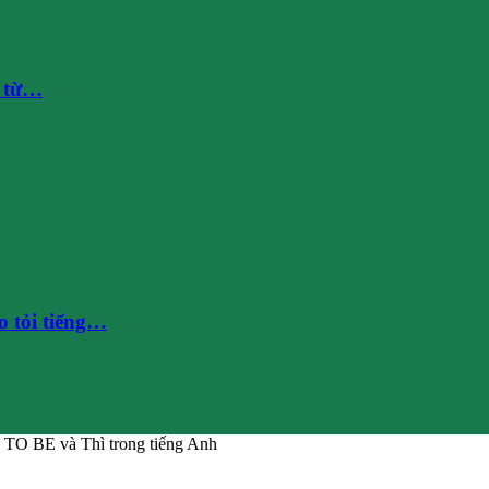
g từ…
 tỏi tiếng…
 TO BE và Thì trong tiếng Anh