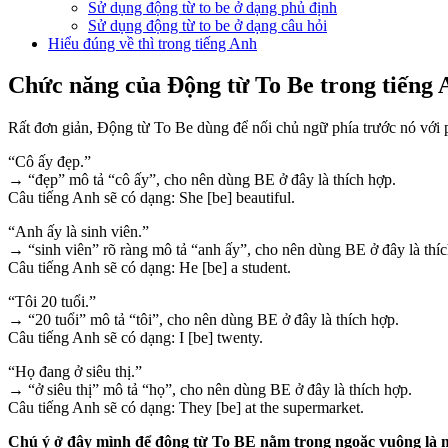
Sử dụng động từ to be ở dạng phủ định
Sử dụng động từ to be ở dạng câu hỏi
Hiểu đúng về thì trong tiếng Anh
Chức năng của Động từ To Be trong tiếng 
Rất đơn giản, Động từ To Be dùng để nối chủ ngữ phía trước nó với 
“Cô ấy đẹp.”
→ “đẹp” mô tả “cô ấy”, cho nên dùng BE ở đây là thích hợp.
Câu tiếng Anh sẽ có dạng: She [be] beautiful.
“Anh ấy là sinh viên.”
→ “sinh viên” rõ ràng mô tả “anh ấy”, cho nên dùng BE ở đây là thíc
Câu tiếng Anh sẽ có dạng: He [be] a student.
“Tôi 20 tuổi.”
→ “20 tuổi” mô tả “tôi”, cho nên dùng BE ở đây là thích hợp.
Câu tiếng Anh sẽ có dạng: I [be] twenty.
“Họ đang ở siêu thị.”
→ “ở siêu thị” mô tả “họ”, cho nên dùng BE ở đây là thích hợp.
Câu tiếng Anh sẽ có dạng: They [be] at the supermarket.
Chú ý ở đây mình để động từ To BE nằm trong ngoặc vuông là m