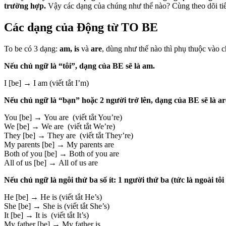
trường hợp.
Vậy các dạng của chúng như thế nào? Cùng theo dõi ti
Các dạng của Động từ TO BE
To be có 3 dạng:
am, is
và
are
, dùng như thế nào thì phụ thuộc vào 
Nếu chủ ngữ là “tôi”, dạng của BE sẽ là am.
I [be] → I am (viết tắt I’m)
Nếu chủ ngữ là “bạn” hoặc 2 người trở lên, dạng của BE sẽ là ar
You [be] → You are (viết tắt You’re)
We [be] → We are (viết tắt We’re)
They [be] → They are (viết tắt They’re)
My parents [be] → My parents are
Both of you [be] → Both of you are
All of us [be] → All of us are
Nếu chủ ngữ là ngôi thứ ba số ít: 1 người thứ ba (tức là ngoài tô
He [be] → He is (viết tắt He’s)
She [be] → She is (viết tắt She’s)
It [be] → It is (viết tắt It’s)
My father [be] → My father is