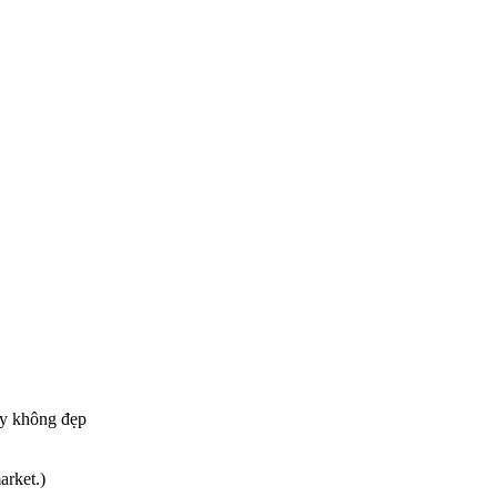
 ấy không đẹp
arket.)