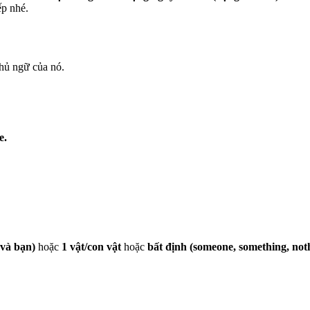
ếp nhé.
chủ ngữ của nó.
e.
i và bạn)
hoặc
1 vật/con vật
hoặc
bất định (someone, something, nothi