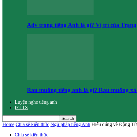
Adv trong tiếng Anh là gì? Vị trí của Trạn
Rau muống tiếng anh là gì? Rau muống xào
Luyện nghe tiếng anh
IELTS
Home
Chia sẻ kiến thức
Ngữ pháp tiếng Anh
Hiểu đúng về Động Từ
Chia sẻ kiến thức