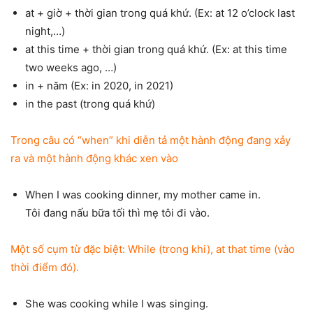
at + giờ + thời gian trong quá khứ. (Ex: at 12 o’clock last
night,…)
at this time + thời gian trong quá khứ. (Ex: at this time
two weeks ago, …)
in + năm (Ex: in 2020, in 2021)
in the past (trong quá khứ)
Trong câu có “when” khi diễn tả một hành động đang xảy
ra và một hành động khác xen vào
When I was cooking dinner, my mother came in.
Tôi đang nấu bữa tối thì mẹ tôi đi vào.
Một số cụm từ đặc biệt: While (trong khi), at that time (vào
thời điểm đó).
She was cooking while I was singing.