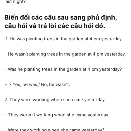
last night?
Biến đổi các câu sau sang phủ định,
câu hỏi và trả lời các câu hỏi đó.
1. He was planting trees in the garden at 4 pm yesterday.
– He wasn’t planting trees in the garden at 4 pm yesterday.
– Was he planting trees in the garden at 4 pm yesterday?
= > Yes, he was./ No, he wasn’t.
2. They were working when she came yesterday.
– They weren’t working when she came yesterday.
– Were they working when she came yesterday?