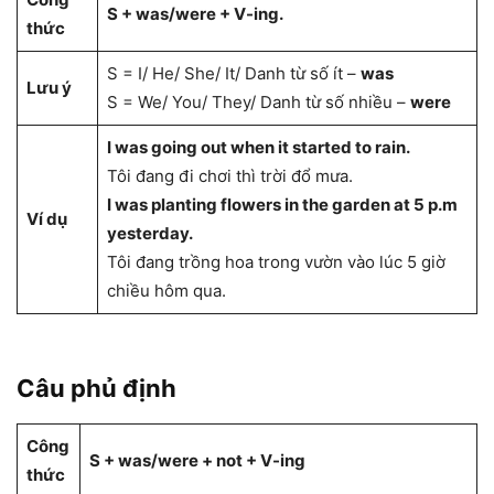
S + was/were + V-ing.
thức
S = I/ He/ She/ It/ Danh từ số ít –
was
Lưu ý
S = We/ You/ They/ Danh từ số nhiều –
were
I was going out when it started to rain.
Tôi đang đi chơi thì trời đổ mưa.
I was planting flowers in the garden at 5 p.m
Ví dụ
yesterday.
Tôi đang trồng hoa trong vườn vào lúc 5 giờ
chiều hôm qua.
Câu phủ định
Công
S + was/were + not + V-ing
thức