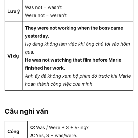
Was not = wasn’t
Lưu ý
Were not = weren’t
They were not working when the boss came
yesterday.
Họ đang không làm việc khi ông chủ tới vào hôm
qua.
Ví dụ
He was not watching that film before Marie
finished her work.
Anh ấy đã không xem bộ phim đó trước khi Marie
hoàn thành công việc của mình
Câu nghi vấn
Q:
Was / Were + S + V-ing?
Công
A:
Yes, S + was/were.