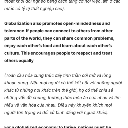
thoát khỏi đói nghèo bằng cách tăng cơ hội việc làm ở các
nước có tỷ lệ thất nghiệp cao).
Globalization also promotes open-mindedness and
tolerance. If people can connect to others from other
parts of the world, they can share common problems,
enjoy each other’s food and learn about each other’s
culture. This encourages people to respect and treat
others equally
(Toàn cầu hóa cũng thúc đẩy tinh thần cởi mở và lòng
khoan dung. Nếu mọi người có thể kết nối với những người
khác từ những nơi khác trên thế giới, họ có thể chia sẻ
những vấn đề chung, thưởng thức món ăn của nhau và tìm
hiểu về văn hóa của nhau. Điều này khuyến khích mọi
người tôn trọng và đối xử bình đẳng với người khác).
For a globalized economy to thrive, nations must be