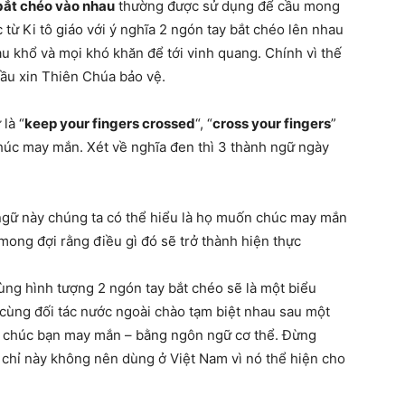
 bắt chéo vào nhau
thường được sử dụng để cầu mong
từ Ki tô giáo với ý nghĩa 2 ngón tay bắt chéo lên nhau
au khổ và mọi khó khăn để tới vinh quang. Chính vì thế
cầu xin Thiên Chúa bảo vệ.
là “
keep your fingers crossed
“, “
cross your fingers
”
húc may mắn. Xét về nghĩa đen thì 3 thành ngữ ngày
 ngữ này chúng ta có thể hiểu là họ muốn chúc may mắn
mong đợi rằng điều gì đó sẽ trở thành hiện thực
ùng hình tượng 2 ngón tay bắt chéo sẽ là một biểu
 cùng đối tác nước ngoài chào tạm biệt nhau sau một
 sự chúc bạn may mắn – bằng ngôn ngữ cơ thể. Đừng
ử chỉ này không nên dùng ở Việt Nam vì nó thể hiện cho