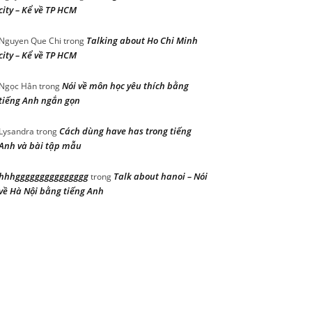
city – Kể về TP HCM
Talking about Ho Chi Minh
Nguyen Que Chi
trong
city – Kể về TP HCM
Nói về môn học yêu thích bằng
Ngọc Hân
trong
tiếng Anh ngắn gọn
Cách dùng have has trong tiếng
Lysandra
trong
Anh và bài tập mẫu
hhhggggggggggggggg
Talk about hanoi – Nói
trong
về Hà Nội bằng tiếng Anh