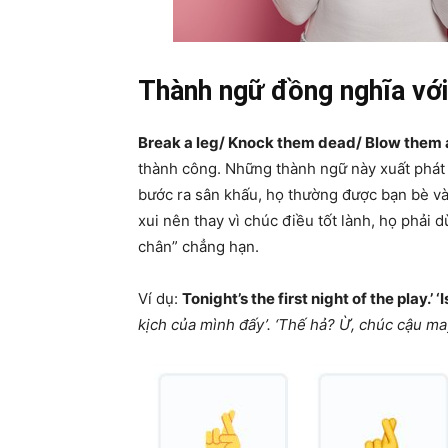
Thành ngữ đồng nghĩa với
Break a leg/ Knock them dead/ Blow them
thành công. Những thành ngữ này xuất phát 
bước ra sân khấu, họ thường được bạn bè v
xui nên thay vì chúc điều tốt lành, họ phả
chân” chẳng hạn.
Ví dụ:
Tonight’s the first night of the play.’ ‘
kịch của mình đấy’. ‘Thế hả? Ừ, chúc cậu m