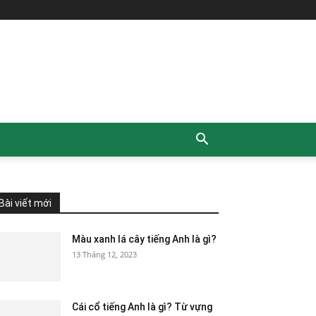
All
Chia sẻ kiến thức
chúc mừng sinh nhật tiếng anh
Đoạn văn tiếng Anh
Luyện nghe tiếng anh
Ngữ pháp tiếng Anh
Tiếng anh thông dụng
Bài viết mới
More
Màu xanh lá cây tiếng Anh là gì?
13 Tháng 12, 2023
Cái cổ tiếng Anh là gì? Từ vựng