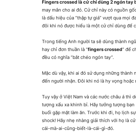
Fingers crossed là cử chỉ dùng 2 ngón tay
may mắn cho ai đó. Cử chỉ này có nguồn gốc 
là dấu hiệu của “thập tự giá” vượt qua mọi đ
đôi khi nó được hiểu là một cử chỉ dùng để 
Trong tiếng Anh người ta sẽ dùng thành ngữ 
hay chỉ đơn thuần là “
fingers crossed
” để c
đều có nghĩa “bắt chéo ngón tay”.
Mặc dù vậy, khi ai đó sử dụng những thành
đến người nhận. Đôi khi nó là hy vọng hoặc 
Tuy vậy ở Việt Nam và các nước châu á thì d
tượng xấu xa khinh bỉ. Hãy tưởng tượng bạn
buổi gặp mặt làm ăn. Trước khi đi, họ lịch
shock! Hãy nhẹ nhàng giải thích với họ là c
cái-mà-ai-cũng-biết-là-cái-gì-đó.