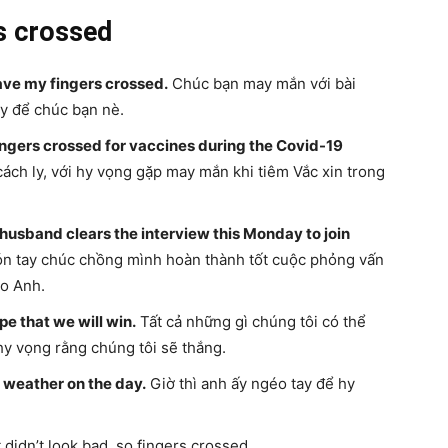
rs crossed
have my fingers crossed.
Chúc bạn may mắn với bài
ay để chúc bạn nè.
ngers crossed for vaccines during the Covid-19
ch ly, với hy vọng gặp may mắn khi tiêm Vắc xin trong
husband clears the interview this Monday to join
n tay chúc chồng mình hoàn thành tốt cuộc phỏng vấn
áo Anh.
pe that we will win.
Tất cả những gì chúng tôi có thể
hy vọng rằng chúng tôi sẽ thắng.
 weather on the day.
Giờ thì anh ấy ngéo tay để hy
t didn’t look bad, so fingers crossed.