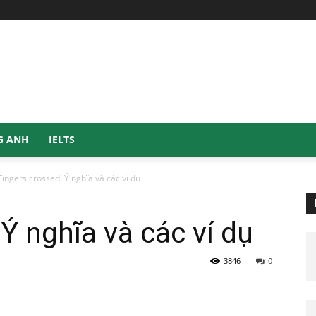
G ANH
IELTS
Fingers crossed: Ý nghĩa và các ví dụ
Ý nghĩa và các ví dụ
3846
0