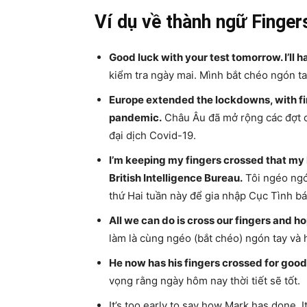
Ví dụ về thành ngữ Finge
Good luck with your test tomorrow. I’ll 
kiểm tra ngày mai. Mình bắt chéo ngón t
Europe extended the lockdowns, with fi
pandemic.
Châu Âu đã mở rộng các đợt cá
đại dịch Covid-19.
I’m keeping my fingers crossed that my 
British Intelligence Bureau.
Tôi ngéo ngó
thứ Hai tuần này để gia nhập Cục Tình b
All we can do is cross our fingers and ho
làm là cùng ngéo (bắt chéo) ngón tay và 
He now has his fingers crossed for good
vọng rằng ngày hôm nay thời tiết sẽ tốt.
It’s too early to say how Mark has done. I