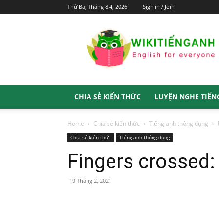
Thứ Ba, Tháng 8 4, 2026
Sign in / Join
Wiki
Tiếng
Anh
CHIA SẺ KIẾN THỨC
LUYỆN NGHE TIẾN
Home
Chia sẻ kiến thức
Tiếng anh thông dụng
Chia sẻ kiến thức
Tiếng anh thông dụng
Fingers crossed: 
19 Tháng 2, 2021