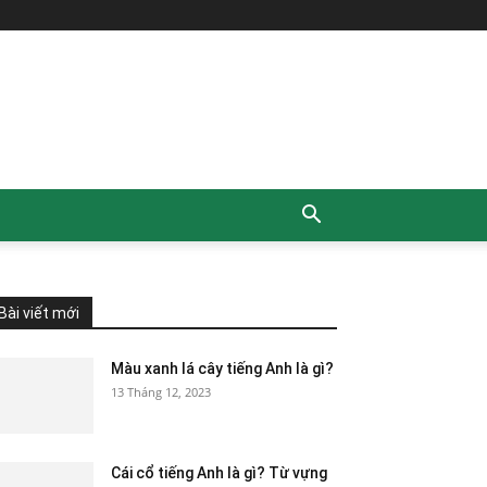
All
Chia sẻ kiến thức
chúc mừng sinh nhật tiếng anh
Đoạn văn tiếng Anh
Luyện nghe tiếng anh
Ngữ pháp tiếng Anh
Tiếng anh thông dụng
Bài viết mới
More
Màu xanh lá cây tiếng Anh là gì?
13 Tháng 12, 2023
Cái cổ tiếng Anh là gì? Từ vựng