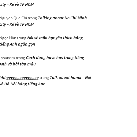
city – Kể về TP HCM
Talking about Ho Chi Minh
Nguyen Que Chi
trong
city – Kể về TP HCM
Nói về môn học yêu thích bằng
Ngọc Hân
trong
tiếng Anh ngắn gọn
Cách dùng have has trong tiếng
Lysandra
trong
Anh và bài tập mẫu
hhhggggggggggggggg
Talk about hanoi – Nói
trong
về Hà Nội bằng tiếng Anh