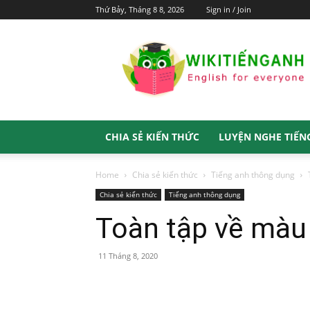
Thứ Bảy, Tháng 8 8, 2026
Sign in / Join
Wiki
Tiếng
Anh
CHIA SẺ KIẾN THỨC
LUYỆN NGHE TIẾN
Home
Chia sẻ kiến thức
Tiếng anh thông dụng
Chia sẻ kiến thức
Tiếng anh thông dụng
Toàn tập về màu 
11 Tháng 8, 2020