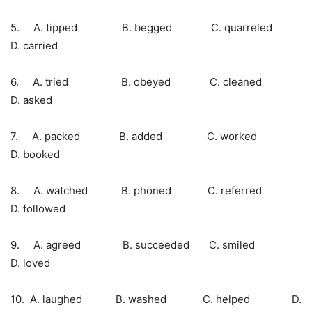
5. A. tipped B. begged C. quarreled
D. carried
6. A. tried B. obeyed C. cleaned
D. asked
7. A. packed B. added C. worked
D. booked
8. A. watched B. phoned C. referred
D. followed
9. A. agreed B. succeeded C. smiled
D. loved
10. A. laughed B. washed C. helped D.