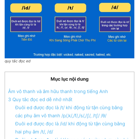
quy tắc đọc ed
Mục lục nội dung
Âm vô thanh và âm hữu thanh trong tiếng Anh
3 Quy tắc đọc ed dễ nhớ nhất
Đuôi ed được đọc là /t/ khi động từ tận cùng bằng
các phụ âm vô thanh /p/,k/,/f/,/s/,/ʃ/, /tʃ/ /θ/
Đuôi ed được đọc là /id/ khi động từ tận cùng bằng
hai phụ âm /t/, /d/