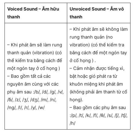
Voiced Sound – Âm hữu
Unvoiced Sound – Âm vô
thanh
thanh
– Khi phát âm sẽ không làm
rung thanh quản (no
– Khi phát âm sẽ làm rung
vibration) (có thể kiểm tra
thanh quản (vibration) (có
bằng cách để một ngón tay
thể kiểm tra bằng cách để
ở cổ họng ) .
một ngón tay ở cổ họng )
– Cảm nhận được tiếng xì,
– Bao gồm tất cả các
bật hoặc gió phát ra từ
nguyên âm cùng với các
khuôn miệng khi phát âm
phụ âm sau :/b/, /d/, /g/, /v/,
(không phải âm thanh từ cổ
/δ/, /z/, /ʒ/, /dʒ/, /m/, /n/,
họng).
/ng/, /l/, /r/, /y/, /w/
– Bao gồm các phụ âm sau
:/p/, /t/, /k/, /f/, /θ/, /s/, /∫/, /t∫/,
/h/