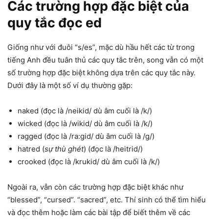
Các trường hợp đặc biệt của
quy tắc đọc ed
Giống như với đuôi “s/es”, mặc dù hầu hết các từ trong
tiếng Anh đều tuân thủ các quy tắc trên, song vẫn có một
số trường hợp đặc biệt không dựa trên các quy tắc này.
Dưới đây là một số ví dụ thường gặp:
naked (đọc là /neikid/ dù âm cuối là /k/)
wicked (đọc là /wikid/ dù âm cuối là /k/)
ragged (đọc là /ra:gid/ dù âm cuối là /g/)
hatred (
sự thù ghét
) (đọc là /heitrid/)
crooked (đọc là /krukid/ dù âm cuối là /k/)
Ngoài ra, vẫn còn các trường hợp đặc biệt khác như
“blessed”, “cursed”. “sacred”, etc. Thí sinh có thể tìm hiểu
và đọc thêm hoặc làm các bài tập để biết thêm về các