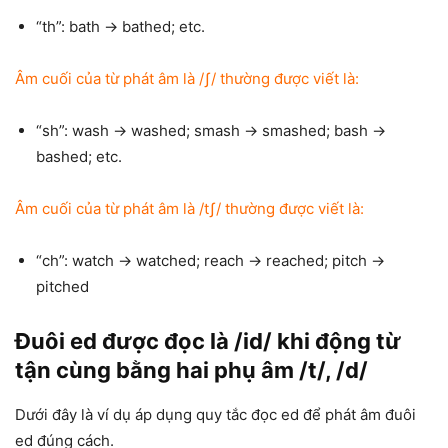
“th”: bath → bathed; etc.
Âm cuối của từ phát âm là /ʃ/ thường được viết là:
“sh”: wash → washed; smash → smashed; bash →
bashed; etc.
Âm cuối của từ phát âm là /tʃ/ thường được viết là:
“ch”: watch → watched; reach → reached; pitch →
pitched
Đuôi ed được đọc là /id/ khi động từ
tận cùng bằng hai phụ âm /t/, /d/
Dưới đây là ví dụ áp dụng quy tắc đọc ed để phát âm đuôi
ed đúng cách.