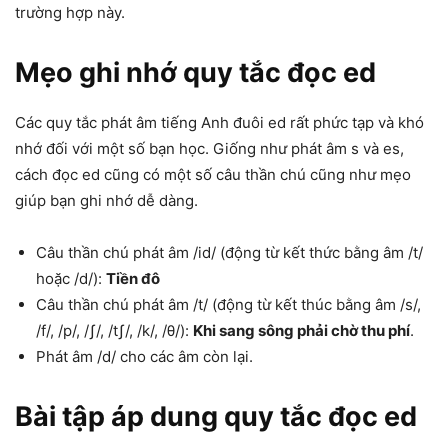
trường hợp này.
Mẹo ghi nhớ quy tắc đọc ed
Các quy tắc phát âm tiếng Anh đuôi ed rất phức tạp và khó
nhớ đối với một số bạn học. Giống như phát âm s và es,
cách đọc ed cũng có một số câu thần chú cũng như mẹo
giúp bạn ghi nhớ dễ dàng.
Câu thần chú phát âm /id/ (động từ kết thức bằng âm /t/
hoặc /d/):
Tiền đô
Câu thần chú phát âm /t/ (động từ kết thúc bằng âm /s/,
/f/, /p/, /ʃ/, /tʃ/, /k/, /θ/):
Khi sang sông phải chờ thu phí
.
Phát âm /d/ cho các âm còn lại.
Bài tập áp dung quy tắc đọc ed