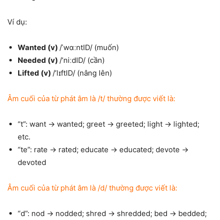
Ví dụ:
Wanted (v)
/ˈwɑːntID/ (muốn)
Needed (v)
/’niːdID/ (cần)
Lifted (v)
/’lɪftID/ (nâng lên)
Âm cuối của từ phát âm là /t/ thường được viết là:
“t”: want → wanted; greet → greeted; light → lighted;
etc.
“te”: rate → rated; educate → educated; devote →
devoted
Âm cuối của từ phát âm là /d/ thường được viết là:
“d”: nod → nodded; shred → shredded; bed → bedded;