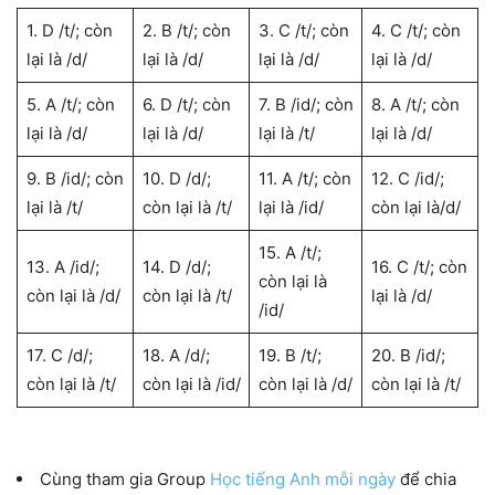
1. D /t/; còn
2. B /t/; còn
3. C /t/; còn
4. C /t/; còn
lại là /d/
lại là /d/
lại là /d/
lại là /d/
5. A /t/; còn
6. D /t/; còn
7. B /id/; còn
8. A /t/; còn
lại là /d/
lại là /d/
lại là /t/
lại là /d/
9. B /id/; còn
10. D /d/;
11. A /t/; còn
12. C /id/;
lại là /t/
còn lại là /t/
lại là /id/
còn lại là/d/
15. A /t/;
13. A /id/;
14. D /d/;
16. C /t/; còn
còn lại là
còn lại là /d/
còn lại là /t/
lại là /d/
/id/
17. C /d/;
18. A /d/;
19. B /t/;
20. B /id/;
còn lại là /t/
còn lại là /id/
còn lại là /d/
còn lại là /t/
Cùng tham gia Group
Học tiếng Anh mỗi ngày
để chia