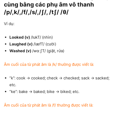
cùng bằng các phụ âm vô thanh
/p/,k/,/f/,/s/,/ʃ/, /tʃ/ /θ
/
Ví dụ:
Looked (v)
/lʊkT/ (nhìn)
Laughed (v)
/læfT/ (cười)
Washed (v)
/wɑːʃT/ (giặt, rửa)
Âm cuối của từ phát âm là /k/ thường được viết là:
“k”: cook → cooked; check → checked; sack → sacked;
etc.
“ke”: bake → baked; bike → biked; etc.
Âm cuối của từ phát âm là /f/ thường được viết là: