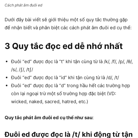
Cách phát âm đuôi ed
Dưới đây bài viết sẽ giới thiệu một số quy tắc thường gặp
để nhận biết và phân biệt các cách phát âm đuôi ed cụ thể:
3 Quy tắc đọc ed dễ nhớ nhất
Đuôi “ed” được đọc là “t” khi tận cùng từ là /k/, /f/, /p/, /θ/,
/s/, /ʃ/, /tʃ/
Đuôi “ed” được đọc là “id” khi tận cùng từ là /d/, /t/
Đuôi “ed” được đọc là “d” trong hầu hết các trường hợp
còn lại ngoại trừ một số trường hợp đặc biệt (VD:
wicked, naked, sacred, hatred, etc.)
Quy tắc phát âm đuôi ed cụ thể như sau
:
Đuôi ed được đọc là /t/ khi động từ tận