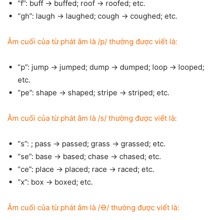
“f”: buff → buffed; roof → roofed; etc.
“gh”: laugh → laughed; cough → coughed; etc.
Âm cuối của từ phát âm là /p/ thường được viết là:
“p”: jump → jumped; dump → dumped; loop → looped;
etc.
“pe”: shape → shaped; stripe → striped; etc.
Âm cuối của từ phát âm là /s/ thường được viết là:
“s”: ; pass → passed; grass → grassed; etc.
“se”: base → based; chase → chased; etc.
“ce”: place → placed; race → raced; etc.
“x”: box → boxed; etc.
Âm cuối của từ phát âm là /Ꝋ/ thường được viết là: