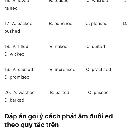
16. A. loved B. teased C. washed D.
rained
17. A. packed B. punched C. pleased D.
pushed
18. A. filled B. naked C. suited
D. wicked
19. A. caused B. increased C. practised
D. promised
20. A. washed B. parted C. passed
D. barked
Đáp án gợi ý cách phát âm đuôi ed
theo quy tắc trên