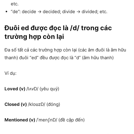
etc.
“de”: decide → decided; divide → divided; etc.
Đuôi ed được đọc là /d/ trong các
trường hợp còn lại
Đa số tất cả các trường hợp còn lại (các âm đuôi là âm hữu
thanh) đuôi “ed” đều được đọc là “d” (âm hữu thanh)
Ví dụ:
Loved (v)
/lʌvD/ (yêu quý)
Closed (v)
/kloʊzD/ (đóng)
Mentioned (v)
/ˈmenʃnD/ (đề cập đến)