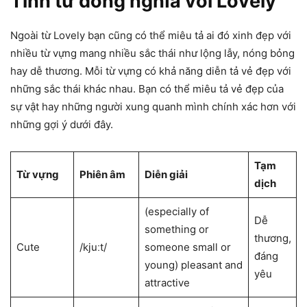
Tính từ đồng nghĩa với Lovely
Ngoài từ Lovely bạn cũng có thể miêu tả ai đó xinh đẹp với
nhiều từ vựng mang nhiều sắc thái như lộng lẫy, nóng bỏng
hay dễ thương. Mỗi từ vựng có khả năng diễn tả vẻ đẹp với
những sắc thái khác nhau. Bạn có thể miêu tả vẻ đẹp của
sự vật hay những người xung quanh mình chính xác hơn với
những gợi ý dưới đây.
Tạm
Từ vựng
Phiên âm
Diễn giải
dịch
(​especially of
Dễ
something or
thương,
Cute
/kjuːt/
someone ​small or ​
đáng
young) ​pleasant and
yêu
​attractive