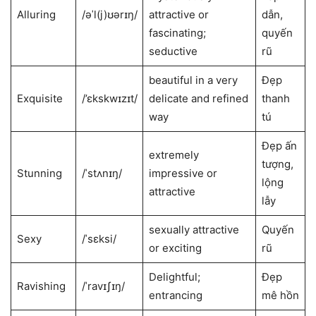
Alluring
/əˈl(j)ʊərɪŋ/
attractive or
dẫn,
fascinating;
quyến
seductive
rũ
beautiful in a very
Đẹp
Exquisite
/’ɛkskwɪzɪt/
delicate and refined
thanh
way
tú
Đẹp ấn
extremely
tượng,
Stunning
/ˈstʌnɪŋ/
impressive or
lộng
attractive
lẫy
sexually attractive
Quyến
Sexy
/ˈsɛksi/
or exciting
rũ
Delightful;
Đẹp
Ravishing
/ˈravɪʃɪŋ/
entrancing
mê hồn