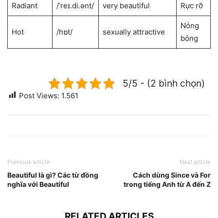
Radiant
/ˈreɪ.di.ənt/
very ​beautiful
Rực rỡ
Nóng
Hot
/hɒt/
sexually attractive
bỏng
5/5 - (2 bình chọn)
Post Views:
1.561
Previous article
Next article
Beautiful là gì? Các từ đồng
Cách dùng Since và For
nghĩa với Beautiful
trong tiếng Anh từ A đến Z
RELATED ARTICLES