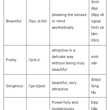
Xinh
đẹp
pleasing the senses
(đẹp về
Beautiful
/’bjuː.tɪ.fəl/
or mind
ngoại
aesthetically
hình và
tâm
hồn)
attractive in a
delicate way
xinh
Pretty
/ˈprɪt.i/
without being truly
xắn
beautiful
(Đẹp)
beautiful, very
Gorgeous
/ˈɡɔːdʒəs/
lộng
attractive
lẫy
Powerfully and
Đẹp
mysteriously
hấp