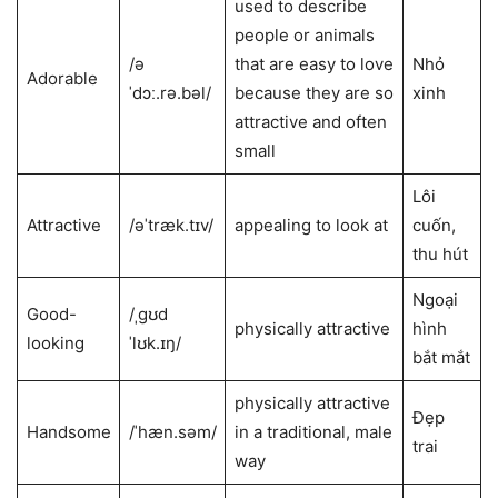
used to ​describe ​
people or ​animals
/ə
that are ​easy to ​love
Nhỏ
Adorable
ˈdɔː.rə.bəl/
because they are so
xinh
​attractive and often ​
small
Lôi
Attractive
/əˈtræk.tɪv/
appealing to look at
cuốn,
thu hút
Ngoại
Good-
/ˌɡʊd
physically ​attractive
hình
looking
ˈlʊk.ɪŋ/
bắt mắt
​physically ​attractive
Đẹp
Handsome
/ˈhæn.səm/
in a ​traditional, ​male
trai
way