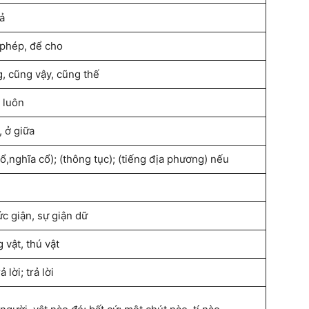
cả
phép, để cho
, cũng vậy, cũng thế
 luôn
, ở giữa
cổ,nghĩa cổ); (thông tục); (tiếng địa phương) nếu
ức giận, sự giận dữ
 vật, thú vật
ả lời; trả lời