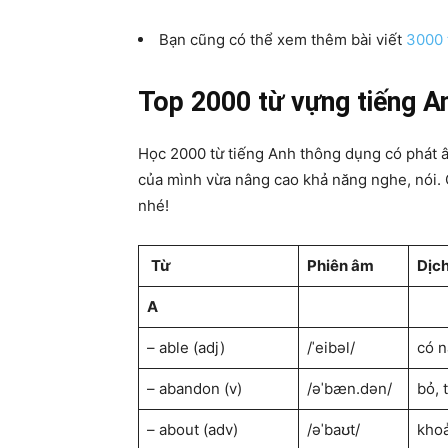
Bạn cũng có thể xem thêm bài viết
3000 
Top 2000 từ vựng tiếng A
Học 2000 từ tiếng Anh thông dụng có phát â
của mình vừa nâng cao khả năng nghe, nói. 
nhé!
Từ
Phiên âm
Dịch
A
– able (adj)
/ˈeibəl/
có n
– abandon (v)
/əˈbæn.dən/
bỏ, 
– about (adv)
/əˈbaʊt/
khoả