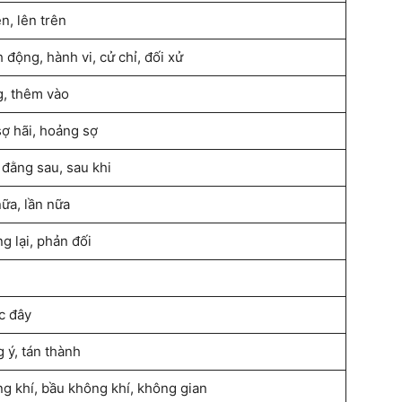
ên, lên trên
 động, hành vi, cử chỉ, đối xử
, thêm vào
sợ hãi, hoảng sợ
 đằng sau, sau khi
 nữa, lần nữa
g lại, phản đối
c đây
 ý, tán thành
g khí, bầu không khí, không gian