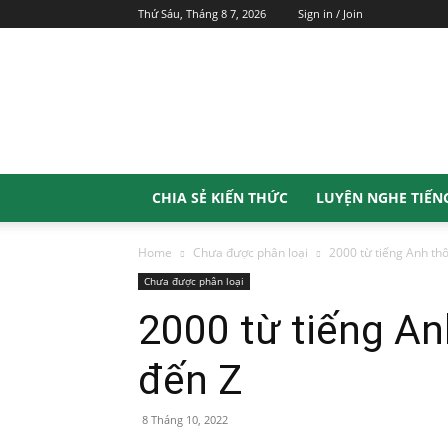
Thứ Sáu, Tháng 8 7, 2026
Sign in / Join
Wiki
Tiếng
Anh
CHIA SẺ KIẾN THỨC
LUYỆN NGHE TIẾN
Home
Chưa được phân loại
2000 từ tiếng Anh th
Chưa được phân loại
2000 từ tiếng An
đến Z
8 Tháng 10, 2022