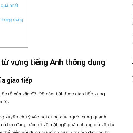
 quả nhất
h thông dụng
từ vựng tiếng Anh thông dụng
ủa giao tiếp
à gốc rễ của vấn đề. Để nắm bắt được giao tiếp xung
m rõ.
ờng xuyên chú ý vào nội dung của người xung quanh
Kể cả bạn đang nắm rõ về mặt ngữ pháp nhưng mà vốn từ
y thể hiện nội dung mà mình muốn truyền đạt cho họ.