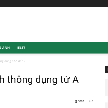
G ANH
IELTS
ông dụng từ A đến Z
h thông dụng từ A
3302
0