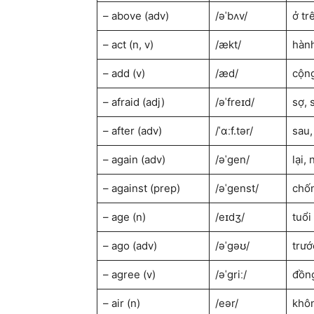
– above (adv)
/əˈbʌv/
ở tr
– act (n, v)
/ækt/
hành
– add (v)
/æd/
cộng
– afraid (adj)
/əˈfreɪd/
sợ, 
– after (adv)
/ˈɑːf.tər/
sau,
– again (adv)
/əˈɡen/
lại,
– against (prep)
/əˈɡenst/
chốn
– age (n)
/eɪdʒ/
tuổi
– ago (adv)
/əˈɡəʊ/
trướ
– agree (v)
/əˈɡriː/
đồng
– air (n)
/eər/
khôn