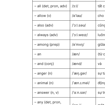
– all (det, pron, adv)
/ɔːl/
tất 
– allow (v)
/əˈlaʊ/
cho 
– also (adv)
/ˈɔːl.səʊ/
cũng
– always (adv)
/ˈɔːl.weɪz/
luôn
– among (prep)
/əˈmʌŋ/
giữa
– an
/æn/
(từ 
– and (conj)
/ænd/
và
– anger (n)
/ˈæŋ.ɡər/
sự t
– animal (n)
/ˈæn.ɪ.məl/
động
– answer (n, v)
/ˈɑːn.sər/
sự tr
– any (det, pron,