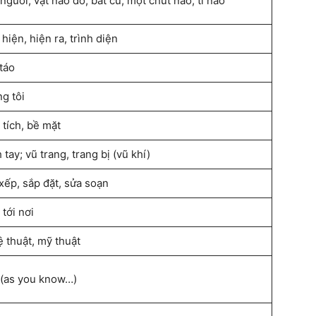
người, vật nào đó; bất cứ; một chút nào, tí nào
 hiện, hiện ra, trình diện
táo
g tôi
 tích, bề mặt
 tay; vũ trang, trang bị (vũ khí)
xếp, sắp đặt, sửa soạn
 tới nơi
 thuật, mỹ thuật
(as you know…)