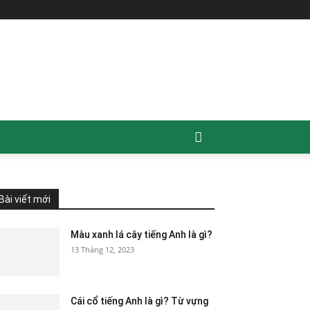
All
Chia sẻ kiến thức
chúc mừng sinh nhật tiếng anh
Đoạn văn tiếng Anh
Luyện nghe tiếng anh
Ngữ pháp tiếng Anh
Tiếng anh thông dụng
Bài viết mới
More
Màu xanh lá cây tiếng Anh là gì?
13 Tháng 12, 2023
Cái cổ tiếng Anh là gì? Từ vựng