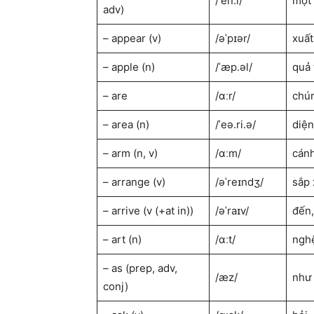
/ˈen.i/
một 
adv)
– appear (v)
/əˈpɪər/
xuất
– apple (n)
/ˈæp.əl/
quả 
– are
/ɑːr/
chún
– area (n)
/ˈeə.ri.ə/
diện
– arm (n, v)
/ɑːm/
cánh
– arrange (v)
/əˈreɪndʒ/
sắp 
– arrive (v (+at in))
/əˈraɪv/
đến,
– art (n)
/ɑːt/
nghệ
– as (prep, adv,
/æz/
như 
conj)