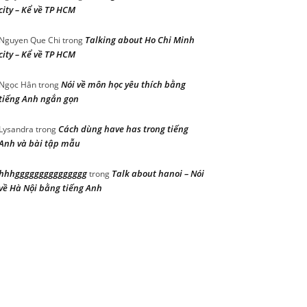
city – Kể về TP HCM
Talking about Ho Chi Minh
Nguyen Que Chi
trong
city – Kể về TP HCM
Nói về môn học yêu thích bằng
Ngọc Hân
trong
tiếng Anh ngắn gọn
Cách dùng have has trong tiếng
Lysandra
trong
Anh và bài tập mẫu
hhhggggggggggggggg
Talk about hanoi – Nói
trong
về Hà Nội bằng tiếng Anh