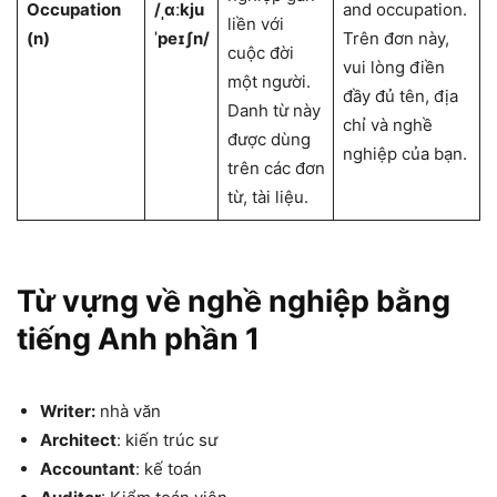
Occupation
/ˌɑːkju
and occupation.
liền với
(n)
ˈpeɪʃn/
Trên đơn này,
cuộc đời
vui lòng điền
một người.
đầy đủ tên, địa
Danh từ này
chỉ và nghề
được dùng
nghiệp của bạn.
trên các đơn
từ, tài liệu.
Từ vựng về nghề nghiệp bằng
tiếng Anh phần 1
Writer:
nhà văn
Architect
: kiến trúc sư
Accountant
: kế toán