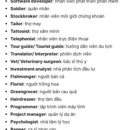
Software developer
: nhân viên phát triển phần mềm
Soldier
: quân nhân
Stockbroker
: nhân viên môi giới chứng khoán
Tailor
: thợ may
Tattooist
: thợ xăm mình
Telephonist
: nhân viên trực điện thoại
Tour guide/ Tourist guide
: hướng dẫn viên du lịch
Translator/ Interpreter
: phiên dịch viên
Vet/ Veterinary surgeon
: bác sĩ thú y
Investment analyst:
nhà phân tích đầu tư
Fishmonger
: người bán cá
Florist
: người trồng hoa
Greengrocer
: người bán rau quả
Hairdresser
: thợ làm đầu
Programmer
: lập trình viên máy tính
Project manager
: quản lý dự án
Psychologist
: nhà tâm lý học
Rapper
: ca sĩ nhạc rap