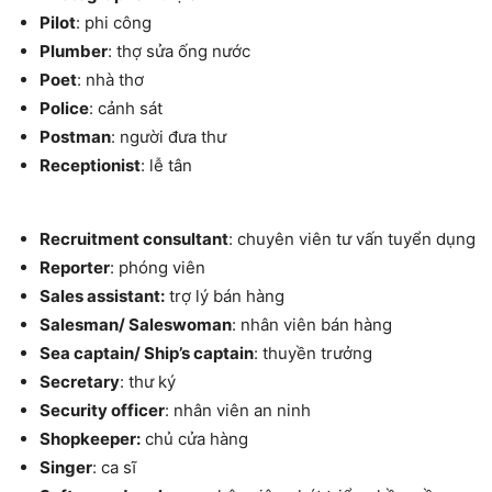
Pilot
: phi công
Plumber
: thợ sửa ống nước
Poet
: nhà thơ
Police
: cảnh sát
Postman
: người đưa thư
Receptionist
: lễ tân
Recruitment consultant
: chuyên viên tư vấn tuyển dụng
Reporter
: phóng viên
Sales assistant:
trợ lý bán hàng
Salesman/ Saleswoman
: nhân viên bán hàng
Sea captain/ Ship’s captain
: thuyền trưởng
Secretary
: thư ký
Security officer
: nhân viên an ninh
Shopkeeper:
chủ cửa hàng
Singer
: ca sĩ