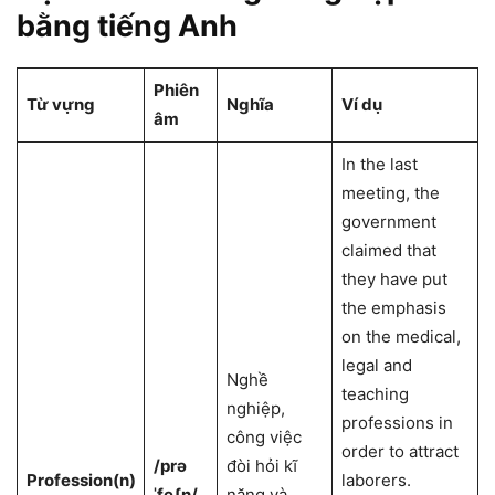
bằng tiếng Anh
Phiên
Từ vựng
Nghĩa
Ví dụ
âm
In the last
meeting, the
government
claimed that
they have put
the emphasis
on the medical,
legal and
Nghề
teaching
nghiệp,
professions in
công việc
order to attract
/prə
đòi hỏi kĩ
Profession
(n)
laborers.
ˈfeʃn/
năng và