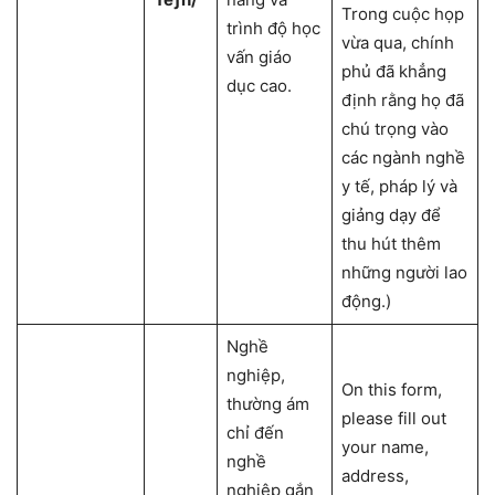
Trong cuộc họp
trình độ học
vừa qua, chính
vấn giáo
phủ đã khẳng
dục cao.
định rằng họ đã
chú trọng vào
các ngành nghề
y tế, pháp lý và
giảng dạy để
thu hút thêm
những người lao
động.)
Nghề
nghiệp,
On this form,
thường ám
please fill out
chỉ đến
your name,
nghề
address,
nghiệp gắn