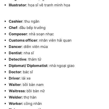
Illustrator
: họa sĩ vẽ tranh minh họa
Cashier
: thu ngân
Chef
: đầu bếp trưởng
Composer
: nhà soạn nhạc
Customs officer
: nhân viên hải quan
Dancer
: diễn viên múa
Dentist
: nha sĩ
Detective
: thám tử
Diplomat/ Diplomatist
: nhà ngoại giao
Doctor
: bác sĩ
Driver
: lái xe
Waiter
: bồi bàn nam
Waitress:
bồi bàn nữ
Welder:
thợ hàn
Worker:
công nhân