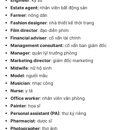
Engineer
: kỹ sư
Estate agent:
nhân viên bất động sản
Farmer
: nông dân
Fashion designer
: nhà thiết kế thời trang
Film director
: đạo diễn phim
Financial adviser
: cố vấn tài chính
Management consultant:
cố vấn ban giám đốc
Manager
: quản lý/ trưởng phòng
Marketing director
: giám đốc marketing
Midwife
: nữ hộ sinh
Model
: người mẫu
Musician
: nhạc công
Nurse:
y tá
Office worker
: nhân viên văn phòng
Painter
: họa sĩ
Personal assistant (PA)
: thư ký riêng
Pharmacist
: dược sĩ
Photographer
: thợ ảnh