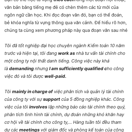
văn bản bằng tiếng mẹ đẻ có chèn thêm các từ mới của
ngôn ngữ cần học. Khi đọc đoạn văn đó, bạn có thể đoán,
bẻ khóa nghĩa từ vựng thông qua văn cảnh. Để hiểu rõ hơn,
chúng ta cùng xem phương pháp này qua đoạn văn sau nhé
Tôi đã tốt nghiệp đại học chuyên ngành Kiểm toán 10 năm
trước và hiện tại, tôi đang
work as
nhà tư vấn tài chính cho
một công ty nội thất danh tiếng. Công việc này khá
là
demanding
nhưng
I am sufficiently qualified c
ho công
việc đó và tôi được
well-paid.
Tôi
mainly in charge of
việc phân tích và quản lý tài chính
của công ty với sự
support
của 5 đồng nghiệp khác. Công
việc của tôi
involves
lập những báo cáo tài chính theo quý,
phân tích tình hình tài chính, dự đoán những khó khăn hay
cơ hội về tài chính cho công ty,… Hàng tuần tôi đều tham
dự các
meetings
với giám đốc và phòng kế toán của công