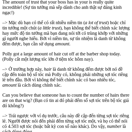
The amount of trust that your boss has in your is really quite
incredible! (Sự tin tưởng mà sếp dành cho anh thật sự đáng kinh
ngạc!)
–> Mặc dù bạn có thể có rất nhiều niềm tin (
a lot of trust
) hoặc chỉ
tin tưởng một chút (
a little trust
), bạn không thể biết chính xác lượng
hay mức độ tin tưởng mà bạn đang nói tới có trùng khớp với những
gì người nghe hiểu. Bởi vì niềm tin, sự tín nhiệm là danh từ không
đếm được, bạn cần sử dụng
amount
.
Polly got a large amount of hair cut off at the barber shop today.
(Polly cắt một lượng tóc lớn ở tiệm tóc hôm nay).
–> Ở trường hợp này,
hair
là danh từ không đếm được bởi nó đề
cập đến toàn bộ số tóc mà Polly có, không phải những sợi tóc riêng
lẻ trên đầu. Bởi vì không thể biết chính xác có bao nhiêu tóc,
amount
là cách dùng chính xác.
Can you believe that someone has to count the number of hairs there
are on that wig? (Bạn có tin ai đó phải đếm số sợi tóc trên bộ tóc giả
đó không?)
–> Trái ngược với ví dụ trước, câu này đề cập đến từng sợi tóc riêng
lẻ. Người được nói đến phải đếm từng sợi tóc một, và họ có thể nói
có 4.503 sợi tóc (hoặc bất kỳ con số nào khác). Do vậy,
number
là
cách dùng đúng.