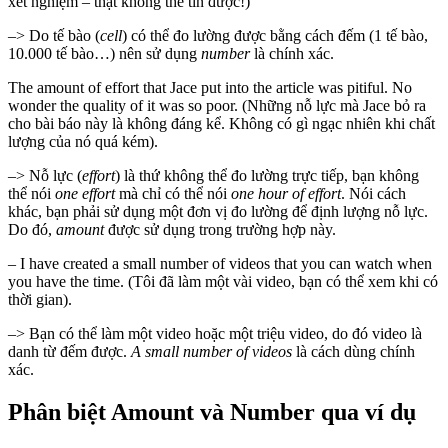
xét nghiệm – thật không thể tin được!)
–> Do tế bào (
cell
) có thể đo lường được bằng cách đếm (1 tế bào,
10.000 tế bào…) nên sử dụng
number
là chính xác.
The amount of effort that Jace put into the article was pitiful. No
wonder the quality of it was so poor. (Những nỗ lực mà Jace bỏ ra
cho bài báo này là không đáng kể. Không có gì ngạc nhiên khi chất
lượng của nó quá kém).
–> Nỗ lực (
effort
) là thứ không thể đo lường trực tiếp, bạn không
thể nói
one effort
mà chỉ có thể nói
one hour of effort
. Nói cách
khác, bạn phải sử dụng một đơn vị đo lường để định lượng nỗ lực.
Do đó,
amount
được sử dụng trong trường hợp này.
– I have created a small number of videos that you can watch when
you have the time. (Tôi đã làm một vài video, bạn có thể xem khi có
thời gian).
–> Bạn có thể làm một video hoặc một triệu video, do đó video là
danh từ đếm được.
A small number of videos
là cách dùng chính
xác.
Phân biệt Amount và Number qua ví dụ