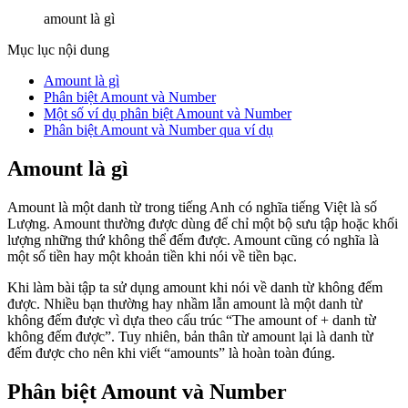
amount là gì
Mục lục nội dung
Amount là gì
Phân biệt Amount và Number
Một số ví dụ phân biệt Amount và Number
Phân biệt Amount và Number qua ví dụ
Amount là gì
Amount là một danh từ trong tiếng Anh có nghĩa tiếng Việt là số
Lượng. Amount thường được dùng để chỉ một bộ sưu tập hoặc khối
lượng những thứ không thể đếm được. Amount cũng có nghĩa là
một số tiền hay một khoản tiền khi nói về tiền bạc.
Khi làm bài tập ta sử dụng amount khi nói về danh từ không đếm
được. Nhiều bạn thường hay nhầm lẫn amount là một danh từ
không đếm được vì dựa theo cấu trúc “The amount of + danh từ
không đếm được”. Tuy nhiên, bản thân từ amount lại là danh từ
đếm được cho nên khi viết “amounts” là hoàn toàn đúng.
Phân biệt Amount và Number