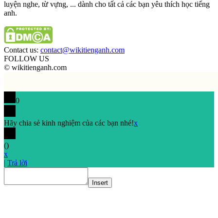
luyện nghe, từ vựng, ... dành cho tất cả các bạn yêu thích học tiếng
anh.
Contact us:
contact@wikitienganh.com
FOLLOW US
© wikitienganh.com
0
Hãy chia sẻ kinh nghiệm của các bạn nhé!
x
(
)
x
|
Trả lời
Insert