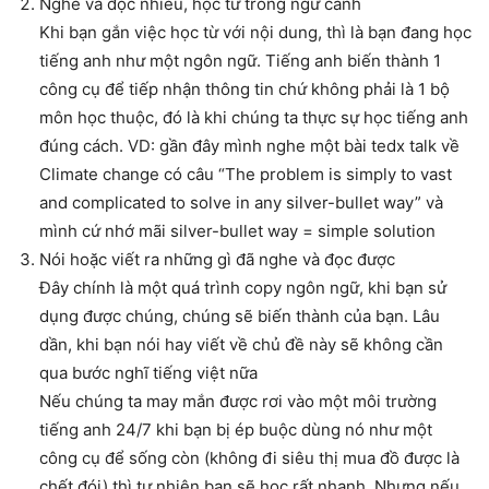
Nghe và đọc nhiều, học từ trong ngữ cảnh
Khi bạn gắn việc học từ với nội dung, thì là bạn đang học
tiếng anh như một ngôn ngữ. Tiếng anh biến thành 1
công cụ để tiếp nhận thông tin chứ không phải là 1 bộ
môn học thuộc, đó là khi chúng ta thực sự học tiếng anh
đúng cách. VD: gần đây mình nghe một bài tedx talk về
Climate change có câu “The problem is simply to vast
and complicated to solve in any silver-bullet way” và
mình cứ nhớ mãi silver-bullet way = simple solution
Nói hoặc viết ra những gì đã nghe và đọc được
Đây chính là một quá trình copy ngôn ngữ, khi bạn sử
dụng được chúng, chúng sẽ biến thành của bạn. Lâu
dần, khi bạn nói hay viết về chủ đề này sẽ không cần
qua bước nghĩ tiếng việt nữa
Nếu chúng ta may mắn được rơi vào một môi trường
tiếng anh 24/7 khi bạn bị ép buộc dùng nó như một
công cụ để sống còn (không đi siêu thị mua đồ được là
chết đói) thì tự nhiên bạn sẽ học rất nhanh. Nhưng nếu