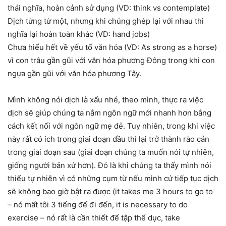
thái nghĩa, hoàn cảnh sử dụng (VD: think vs contemplate)
Dịch từng từ một, nhưng khi chúng ghép lại với nhau thì
nghĩa lại hoàn toàn khác (VD: hand jobs)
Chưa hiểu hết về yếu tố văn hóa (VD: As strong as a horse)
vì con trâu gần gũi với văn hóa phương Đông trong khi con
ngựa gần gũi với văn hóa phương Tây.
Mình không nói dịch là xấu nhé, theo mình, thực ra việc
dịch sẽ giúp chúng ta nắm ngôn ngữ mới nhanh hơn bằng
cách kết nối với ngôn ngữ mẹ đẻ. Tuy nhiên, trong khi việc
này rất có ích trong giai đoạn đầu thì lại trở thành rào cản
trong giai đoạn sau (giai đoạn chúng ta muốn nói tự nhiên,
giống người bản xứ hơn). Đó là khi chúng ta thấy mình nói
thiếu tự nhiên vì có những cụm từ nếu mình cứ tiếp tục dịch
sẽ không bao giờ bật ra được (it takes me 3 hours to go to
– nó mất tôi 3 tiếng để đi đến, it is necessary to do
exercise – nó rất là cần thiết để tập thể dục, take