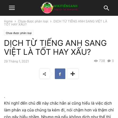
Home
Chưa được phân loại
DỊCH TỪ TIẾNG ANH SANG VIỆT LÀ
TỐT HAY XẤU?
Chưa được phân loại
DỊCH TỪ TIẾNG ANH SANG
VIỆT LÀ TỐT HAY XẤU?
738
0
29 Tháng 1, 2021
.
Khi nghĩ đến chủ đề này chắc hẳn ai cũng hiểu là việc dịch
làm phản xạ của chúng ta kém đi, nói chậm hơn và thậm chí
còn gây hiểu nhầm. Nhưng mà nếu không dịch như thế thì