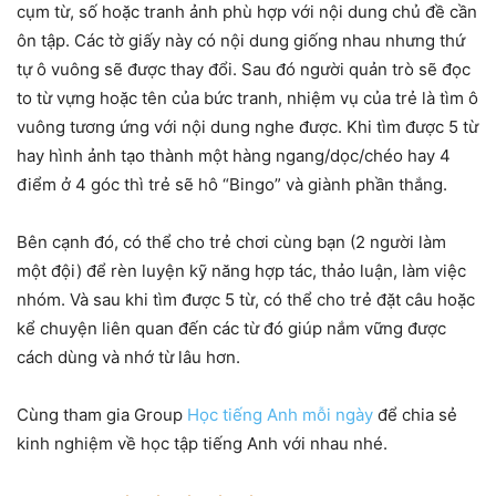
cụm từ, số hoặc tranh ảnh phù hợp với nội dung chủ đề cần
ôn tập. Các tờ giấy này có nội dung giống nhau nhưng thứ
tự ô vuông sẽ được thay đổi. Sau đó người quản trò sẽ đọc
to từ vựng hoặc tên của bức tranh, nhiệm vụ của trẻ là tìm ô
vuông tương ứng với nội dung nghe được. Khi tìm được 5 từ
hay hình ảnh tạo thành một hàng ngang/dọc/chéo hay 4
điểm ở 4 góc thì trẻ sẽ hô “Bingo” và giành phần thắng.
Bên cạnh đó, có thể cho trẻ chơi cùng bạn (2 người làm
một đội) để rèn luyện kỹ năng hợp tác, thảo luận, làm việc
nhóm. Và sau khi tìm được 5 từ, có thể cho trẻ đặt câu hoặc
kể chuyện liên quan đến các từ đó giúp nắm vững được
cách dùng và nhớ từ lâu hơn.
Cùng tham gia Group
Học tiếng Anh mỗi ngày
để chia sẻ
kinh nghiệm về học tập tiếng Anh với nhau nhé.